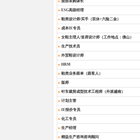
面部采购课长
ESG高级经理
鞋类设计师/买手（双休+六险二金）
成本IE专员
女鞋主理人/首席设计师（工作地点：佛山）
生产技术员
外贸鞋设计师
HRM
鞋类业务跟单（跟客人）
版师
针车裁剪成型技术工程师（外派越南）
计划主管
IE报价专员
化工专员
生产经理
精益生产咨询咨询顾问