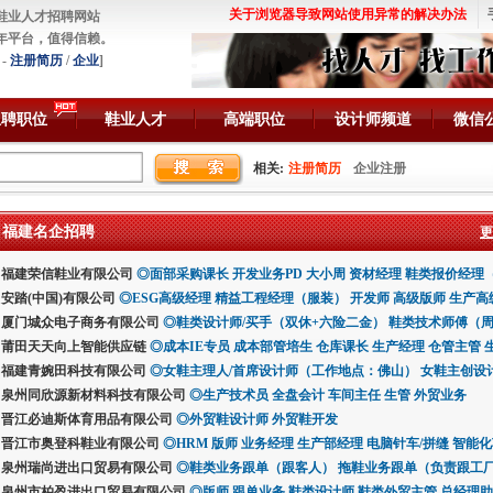
关于浏览器导致网站使用异常的解决办法
鞋业人才招聘网站
年平台，值得信赖。
-
注册简历
/
企业
]
急聘职位
鞋业人才
高端职位
设计师频道
微信
相关:
注册简历
企业注册
福建名企招聘
更
福建荣信鞋业有限公司
◎
面部采购课长
开发业务PD 大小周
资材经理
鞋类报价经理（Co
周
安踏(中国)有限公司
Costing 报价专员（泉州）
◎
ESG高级经理
鞋类开发室印刷
精益工程经理（服装）
鞋类技转裁剪
开发师
外贸业务员（全流程）
高级版师
生产高
裁剪
产高级经理（懂IPMDRB组合其中两个）
厦门城众电子商务有限公司
大货业务/跟单业务
PM 大货业务（泉州） 大小周
◎
鞋类设计师/买手（双休+六险二金）
生产副总监（鞋业）
开发针车车样
版师
鞋类技术师傅（周
生产高级经理（
高级工程师
理经理/版房主管（周末双休+六险二金）
莆田天天向上智能供应链
高级工艺师
◎
成本IE专员
成本部管培生
鞋类产品负责人（周末双休+六险二金）
仓库课长
生产经理
仓管主管
鞋
险二金）
产助理
福建青婉田科技有限公司
成本部IE专员
鞋类产品负责人（周末双休+六险二金）
中转仓数据员
◎
女鞋主理人/首席设计师（工作地点：佛山）
品管
品管主管
鞋类品质/QC专员（六险二金+年
生管组长/课长
业务主管
女鞋主创设
版师
生
人（周末双休+六险二金）
泉州同欣源新材料科技有限公司
生产管理经理/版师负责人（周末双休+六险二金）
◎
生产技术员
全盘会计
车间主任
生管
外贸业务
生产管
休+六险二金）
晋江必迪斯体育用品有限公司
鞋类设计师
鞋类设计师/助理
◎
外贸鞋设计师
鞋类设计师/助理【周末双休+六险二金
外贸鞋开发
理【周末双休+六险二金】
晋江市奥登科鞋业有限公司
女鞋试穿员/脚模（周末双休+六险二金）
◎
HRM
版师
业务经理
生产部经理
电脑针车/拼缝
女鞋试穿员/脚
智能化
试穿员/脚模（周末双休+六险二金）
泉州瑞尚进出口贸易有限公司
◎
鞋类业务跟单（跟客人）
品质主管/经理（六险二金+年终奖）
拖鞋业务跟单（负责跟工
服饰稽查
管/住宿补贴
）
泉州市柏盈进出口贸易有限公司
包袋业务跟单（跟客人）
脚模（美码6码）
包袋业务跟单（负责跟工厂）
材料采购工程师（六险二金+年终奖）
◎
版师
跟单业务
鞋类设计师
鞋类外贸主管
鞋类生产经理（
总经理助