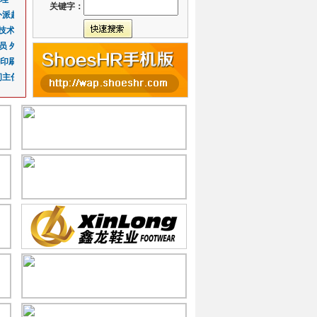
关键字：
周末双休+六险二金）
外派越南）
CI -精益生产管理
鞋类技
越南/印尼/柬埔
质/QC专员（六险二金+年终
技术工程师
版师
车间主任
开
险二金）
员
英语翻译专员（外派越
品制作室主管
外贸业务员（福州）
生产管理经理/版师负
鞋底开发工程
开发
体系工程师
试穿员/脚模（兼职岗）
工程师/3D建模（外派越
印刷工艺主管（技转主
大底跟单QC（全国配套供应
鞋开发师
研发部
女鞋
外派越南，柬埔寨，印尼）
间主任
课长（河南商丘）
外贸业务员（英文要求）
人事行政主管（越南工
仓管
MD生管
成型
生
咨询顾问（薪酬绩效/组织变
级版师
化工工程师（外派越南）
MD主任
设计助理
qc专员（全
生
/裁剪/成型-生产管理干部-外
材料仓库主管
业务经理（越南）
质量总监
协理（海外印尼工厂）
生管
抚州）
应商管理专家
生产经理（江西抚
成本工程师
高级
试穿员（真人脚模）美楦6
理（鞋底工厂）
PMC经理
业
发业务经理
hemical Technician /
样品室经理
管理咨
本控制方向）
Technician / Specialist 鞋面织
中底型体开发
理（PU合成革）
CMD生管主任/生产总监（鞋
销售总监
销
伽垫开发技术人员
炉工程师
制版师
MD开发经
计划仓储总
尼）
稽查工程师
技术主管（印尼）
印刷课长(安
模具
设计经理
D厂务经理
车品管主任（印尼工厂）
成型课长（湖南长
MD生产总监/经理
针车
外）
会计
益经理（CI经理）
IE副理（柬埔寨）
调色师傅
生管经理
高级
技术员（PUMA开发部）
高级开发专员
工作鞋高级版师
验货主任（印尼
财务经理
采购
开