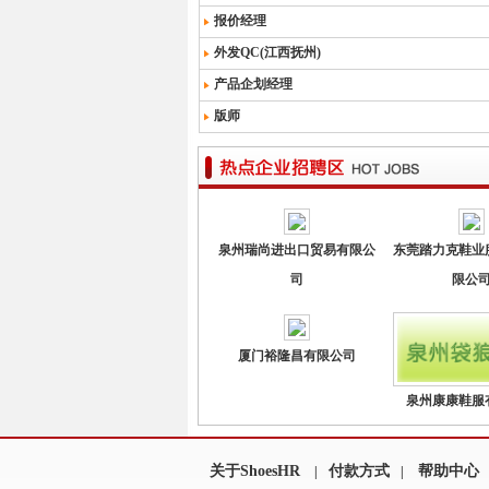
报价经理
外发QC(江西抚州)
产品企划经理
版师
泉州瑞尚进出口贸易有限公
东莞踏力克鞋业
司
限公
厦门裕隆昌有限公司
泉州康康鞋服
关于ShoesHR
付款方式
帮助中心
|
|