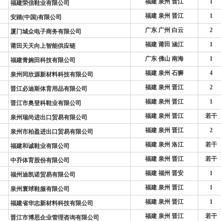
福建 泉州 晋江
1
福建荣信鞋业有限公司
福建 泉州 晋江
1
安踏(中国)有限公司
广东 广州 白云
2
厦门城众电子商务有限公司
福建 莆田 涵江
1
莆田天天向上智能供应链
广东 佛山 南海
1
福建青婉田科技有限公司
福建 泉州 石狮
4
泉州同欣源新材料科技有限公司
福建 泉州 晋江
2
晋江必迪斯体育用品有限公司
福建 泉州 晋江
1
晋江市奥登科鞋业有限公司
福建 泉州 晋江
若干
泉州瑞尚进出口贸易有限公司
福建 泉州 晋江
2
泉州市柏盈进出口贸易有限公司
福建 泉州 洛江
若干
福建和诚鞋业有限公司
福建 泉州 晋江
若干
中乔体育股份有限公司
福建 福州 晋安
1
福州迪凯诺贸易有限公司
福建 泉州 晋江
1
泉州寰球鞋服有限公司
福建 泉州 晋江
1
福建省华志新材料科技有限公司
福建 泉州 晋江
若干
晋江市博思企业管理咨询有限公司