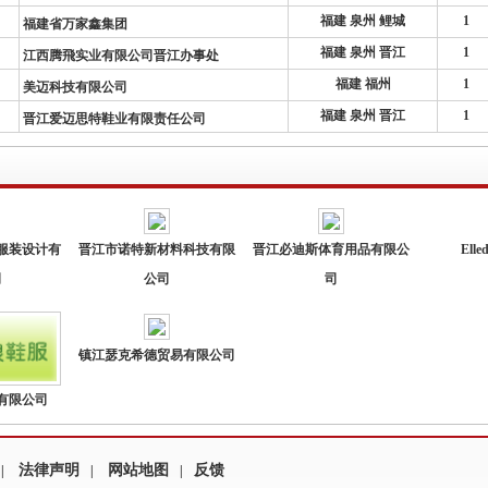
福建 泉州 鲤城
1
福建省万家鑫集团
福建 泉州 晋江
1
江西腾飛实业有限公司晋江办事处
福建 福州
1
美迈科技有限公司
福建 泉州 晋江
1
晋江爱迈思特鞋业有限责任公司
服装设计有
晋江市诺特新材料科技有限
晋江必迪斯体育用品有限公
Elled
司
公司
司
镇江瑟克希德贸易有限公司
有限公司
法律声明
网站地图
反馈
|
|
|