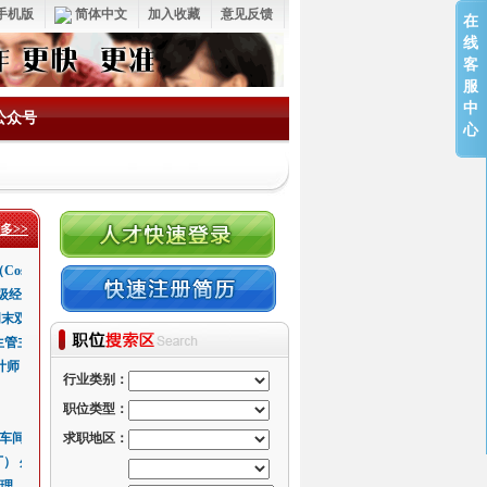
手机版
简体中文
加入收藏
意见反馈
在
线
客
服
中
公众号
心
多>>
sting Analyst）大小
级经理（底加工部）
业务经理（外贸鞋业）
鞋底生
开发
末双休+六险二金）
鞋业）
设备（高级）专员
生产管
IE
类产品负责人（周末双休+六
生管主管、经理
裁断课长
生
终奖）
计师（工作地点：佛山）
产管理
业务员
生产管理经理/版师负责
行业类别：
理经理/版师负责人（周末双
职位类型：
】
女鞋设计师
鞋类设计师/助
模（周末双休+六险二金）
车间组长
品管副理
求职地区：
女鞋
厂）
鞋履稽查
外贸公司跟单QC ( 鞋类
六险二金/鞋履QC主
双休）
理
鞋类确认师傅
板房主