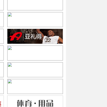
样品品检
版师
业务员
仓库管
产主任
开发经理
数码印花热
师
莆田业务部外贸业务跟
师
理
研发经理/总监
业务经理/总
课长（派驻海外）
鞋技术经理
户外鞋外销销售
高级开发业
飞织鞋面版师
开发业务员
外贸业务员
外贸业务总
普工
鞋业）
套）
外贸鞋子QC
开发业务员
3D建模工
（联盛-大底厂）
业务员
开发经理/制作经理
贴合技术工
IP
双联）
贸业务员
采购经理
行销经理
业务副总
行销经理
广东）
理/商品总监
生产经理
开发业务课长
生产副总（底
质检
成型技术员、技转
外贸船务
组合开发组长
成型课
底版
城）
游）版师
组合组长
（莆田仙游）外贸开
采购专员
模具
仓管理）
生管主任
统计员