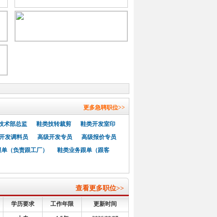
营总监
财务总监
行政经理
财
台
长
开发部生管
成型巡检
原材
粒技术员
橡胶生管
生管助
营
鞋厂业务总监
底厂业务副
更多急聘职位>>
管
电商运营
技术部总监
鞋类技转裁剪
鞋类开发室印
开发调料员
高级开发专员
高级报价专员
跟单（负责跟工厂）
鞋类业务跟单（跟客
查看更多职位>>
学历要求
工作年限
更新时间