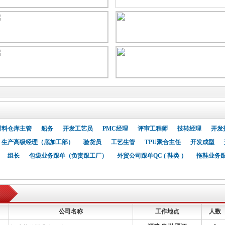
福州远足贸易有限责任公司
◎
外贸业务员
版师
QC（工作地点：江西+泉州）
Galaxy Int’l Trading Co.,Limited
◎
设计师
QC
外贸单证
古琳达姬(厦门)股份有限公司
◎
生产副总
中国市场营运总监
总经理
业务副总
生产运
务经理
镇江瑟克希德贸易有限公司
成本会计
商品运营
总账会计
◎
资深开发
设计师
开发设计配色人员
品检/QC
电商运营
人事招聘专员
行政前
莆田市宏强体育用品有限公司
◎
业务
算用量制作流程说明书
机修，电工
生管
成型组
料仓管员，仓管
晋江市东泓旭鞋业有限公司
采购
针车机修,电脑花样机制版机修
◎
鞋类日语跟单员
成本会计
泉州市宏创鞋材科技有限公司
◎
开发部经理
MD生管
业务经理
业务跟单
成本会计
造
理
鑫昌鞋业集团
照射线（普工）
◎
鞋业国际贸易（驻俄罗斯）
生产总监
MD车间经理
RB车间经理
国际贸易经理
鞋底贸易经理
跨境电商运
总
杭州安丝曼贸易有限公司
国际贸易总经理
外贸业务经理
◎
鞋类设计师
外贸业务专员
外贸业务员-鞋类
人力行政总监
福州哈莉智能科技有限公司
◎
生管
Elledi Global ltd
◎
外贸财务
外贸船务
开发主管
业务主管
验货QC
外贸业务员
跟单
生
泉州康康鞋服有限公司
◎
会计
鞋厂生管
电商客服
办公室文员（内勤）
鞋厂跟单QC
材料仓库主管
船务
开发工艺员
PMC经理
评审工程师
技转经理
开发
福建腾力国际商贸有限公司
◎
鞋类设计师
外贸业务员
生产高级经理（底加工部）
验货员
工艺生管
TPU聚合主任
开发成型
厦门仕美鞋业有限公司
◎
鞋类确认师傅
鞋类QC
鞋类外贸业务
组长
包袋业务跟单（负责跟工厂）
外贸公司跟单QC ( 鞋类 ）
拖鞋业务
公司名称
工作地点
人数