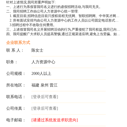
针对上述情况,我司郑重声明如下:
一、上述行为系假冒我司名义进行的虚假招聘活动,与我司无关。
二、我司招聘工作由公司人力资源中心统一管理:
1. 截至目前,招聘信息目前只授权前程无忧网、智联招聘网、中华英才网、厦门人才网、大泉州人才网、中国服装人才网、中国鞋业人才网ShoesHR.com进行发布。
2. 所有面试安排均由公司人力资源中心的工作人员以公司固定电话形式通知;
3.招聘过程中不收取任何费用。
三、上述假冒我司名义开展招聘活动的行为,严重侵犯了我司权益,我司已向当地公安机关报案,并全力配合公安机关作深入的查处。
四、我司提醒广大求职人员提高警惕,通过正规渠道应聘,避免上当受骗。如您发现有类似的诈骗性招聘活动,请您立即向当地公安机关报案或与我司人力资源中心联系
企业联系方式
联 系 人：
陈女士
职务：
人力资源中心
公司规模：
2000人以上
所在地区：
福建 泉州 晋江
联系电话：
[登录后可查看]
公司传真：
[登录后可查看]
电子邮箱：
[请通过系统发送求职意向]