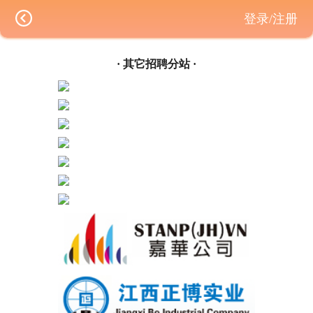
登录/注册
· 其它招聘分站 ·