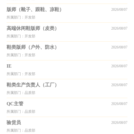
版师（靴子、跟鞋、凉鞋）
2026/08/07
所属部门：开发部
高端休闲鞋版师（皮类）
2026/08/07
所属部门：开发部
鞋类版师（户外、防水）
2026/08/07
所属部门：开发部
IE
2026/08/07
所属部门：开发部
鞋类生产负责人（工厂）
2026/08/07
所属部门：品质部
QC主管
2026/08/07
所属部门：品质部
验货员
2026/08/07
所属部门：品质部