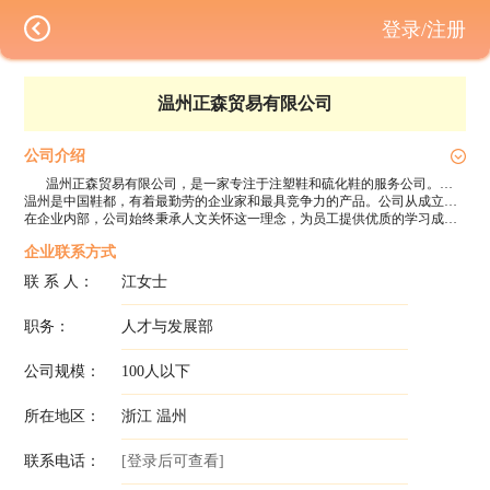
登录/注册
温州正森贸易有限公司
公司介绍
温州正森贸易有限公司，是一家专注于注塑鞋和硫化鞋的服务公司。公司秉承“为客户提供超期望的产品和服务”这一理念，为鞋类品牌客户提供设计、研发，生产及竞争力解决方案。
温州是中国鞋都，有着最勤劳的企业家和最具竞争力的产品。公司从成立之初就聚焦于将温州优质的产能，通过设计、研发与创新，助力客户的品牌价值更深入的为消费者熟知。通过做好一片“芝士”，将所处产业链这一段的价值做到极致，将正森的产品和服务推向更广泛的区域，助力更多有梦想的客户取得成功!
在企业内部，公司始终秉承人文关怀这一理念，为员工提供优质的学习成长平台。帮助员工在业务上取得业绩和精进，在精神上感受到尊重和平等，在思想上能够保留独立和自由。鼓励员工追求美好生活、激发员工创造意识是正森永远坚守的方向。
企业联系方式
联 系 人：
江女士
职务：
人才与发展部
公司规模：
100人以下
所在地区：
浙江 温州
联系电话：
[登录后可查看]