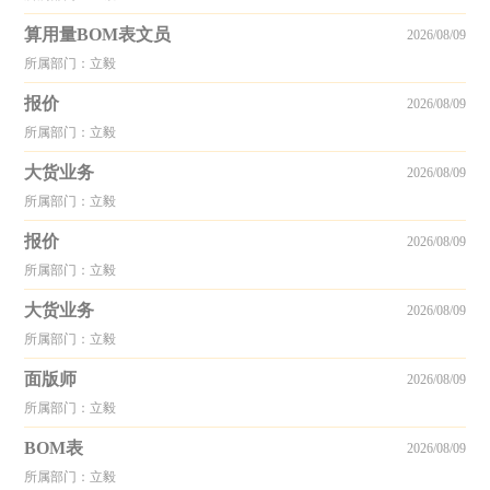
算用量BOM表文员
2026/08/09
所属部门：立毅
报价
2026/08/09
所属部门：立毅
大货业务
2026/08/09
所属部门：立毅
报价
2026/08/09
所属部门：立毅
大货业务
2026/08/09
所属部门：立毅
面版师
2026/08/09
所属部门：立毅
BOM表
2026/08/09
所属部门：立毅