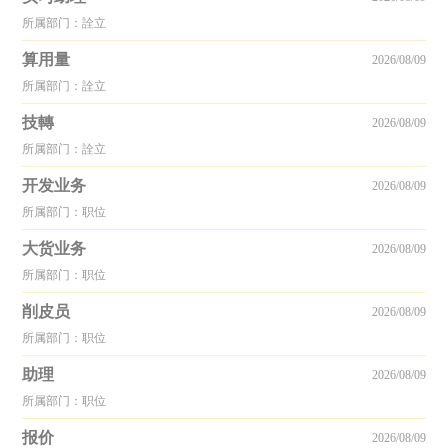
所属部门：詮立
算用量
2026/08/09
所属部门：詮立
技轉
2026/08/09
所属部门：詮立
开发业务
2026/08/09
所属部门：职位
大货业务
2026/08/09
所属部门：职位
削皮员
2026/08/09
所属部门：职位
助理
2026/08/09
所属部门：职位
报价
2026/08/09