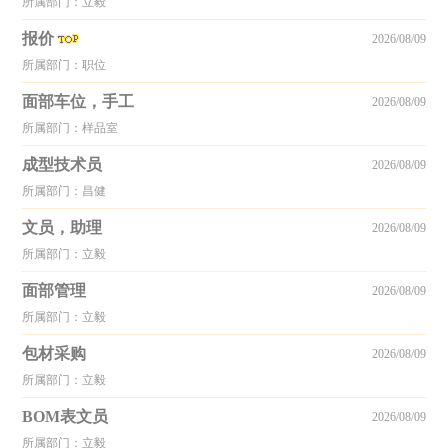
所属部门：立毅
报价
2026/08/09
所属部门：职位
面部车位，手工
2026/08/09
所属部门：样品室
成型技术员
2026/08/09
所属部门：昌健
文员，助理
2026/08/09
所属部门：立毅
面部管理
2026/08/09
所属部门：立毅
包材采购
2026/08/09
所属部门：立毅
BOM表文员
2026/08/09
所属部门：立毅