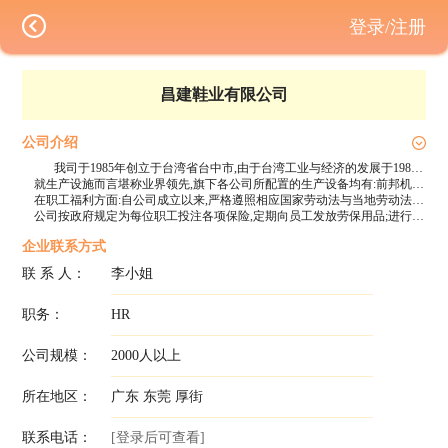
登录/注册
昌建鞋业有限公司
公司介绍
我司于1985年创立于台湾省台中市,由于台湾工业与经济的发展于1989年在广东省东莞厚街镇汀山建厂,1993年于厚街新围建诠立鞋厂（现已搬回汀山），于1996年于越南胡志明成立日升鞋厂,于2014年成立了立毅贸易,而后于2015年于柬埔寨建立柬埔寨昌健鞋厂;自公司成立以来专注于中高档女鞋的开发与生产,产品全部外销欧美等地,以掌握市场潮流的各式密鞋、凉鞋及靴子为主;在各界同仁的通力合作下,产品品质与公司信誉多年来一直保持着良好的水平与口碑。
就生产设施而言堪称业界领先,旗下各公司所配置的生产设备均有:前邦机、高单、高双、电脑车等大小百余台机器;就生产管理而言均为从业多年的业界精英,经验丰富!
在职工福利方面:自公司成立以来,严格遵照相应国家劳动法与当地劳动法规,有国家规定的节假日,星期天休息。进厂不收取任何押金,发薪实时。公司备有安全舒适的生活环境,福利社、图书室、篮球场、医务室等娱乐设施及保健中心一应俱全。员工宿舍、干部宿舍均配有冲凉房及空调、风扇等,还为有家属的员工提供便利的福利房以体恤照顾家人的心情,工作家庭两不耽误。
公司按政府规定为每位职工投注各项保险,定期向员工发放劳保用品;进行消防演习;主办健康与安全(急救)讲座等等。
企业联系方式
联 系 人：
李小姐
职务：
HR
公司规模：
2000人以上
所在地区：
广东 东莞 厚街
联系电话：
[登录后可查看]