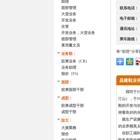
助理
面部管理
联系电话：
大货业务
电子邮箱：
开发业务
生管
通讯地址：
开发业务，大货业务
面部管理
乘车路线：
算用量文员
将“助理”分享
业务部：
驻柬业务（CB）
业务助理
报价（FS)
昌建鞋业有
面部：
驻柬面部干部
我司于198
成型：
汀山），于1
驻柬成型干部
鞋的开发与生
成型干部
持着良好的
就生产设施
詮立：
的业界精英,
大貨業務
在职工福利方
报价