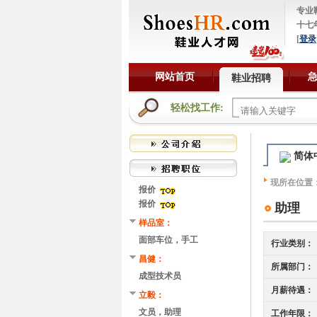
专业
十七
[
登录
网站首页
鞋业招聘
轻松找工作:
简体
现所在位置
报价
报价
助理
样品室：
面部车位，手工
行业类别：
昌健：
所属部门：
成型技术员
月薪待遇：
立毅：
文员，助理
工作年限：