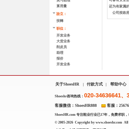
司备有安全
实习助理
算用量
还为有家属
公司按政府规
詮立：
技轉
职位：
开发业务
大货业务
削皮员
助理
报价
开发业务
关于ShoesHR
付款方式
帮助中心
|
|
020-34636641、
Shoeshr咨询热线：
客服微信：ShoesHR888
客服：256769
ShoesHR.com
专注鞋业行业已17年，免费求职，
© 2005-2026 Copyright by
www.shoeshr.com
All 