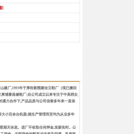
看]
山建厂,1993年于厚街新围建诠立鞋厂（现已搬回
寨建立柬埔寨昌健鞋厂;自公司成立以来专注于中高档女
的通力合作下,产品品质与公司信誉多年来一直保
等大小百余台机器;就生产管理而言均为从业多年
,星期天休息。进厂不收取任何押金,发薪实时。公