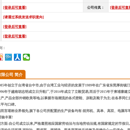
[登录后可查看]
公司传真：
[登录后可查
[请通过系统发送求职意向]
[登录后可查看]
[登录后可查看]
到：
限公司 简介
5年创立于台湾省台中市,由于台湾工业与经济的发展于1989年在广东省东莞厚街镇汀
996年于越南胡志明成立日升鞋厂,于2014年成立了立毅贸易,而后于2015年于柬埔
产,产品全部外销欧美等地,以掌握市场潮流的各式密鞋、凉鞋及靴子为主;在各界同仁
水平与口碑。
而言堪称业界领先,旗下各公司所配置的生产设备均有:前邦机、高单、高双、电脑车
经验丰富!
面:自公司成立以来,严格遵照相应国家劳动法与当地劳动法规,有国家规定的节假日