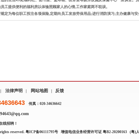
舒适的生活环境,福利社、图书室、篮球场、医务室等娱乐设施及保健中心一应俱全。员
的员工提供便利的福利房以体恤照顾家人的心情,工作家庭两不耽误。
定为每位职工投注各项保险,定期向员工发放劳保用品;进行消防演习;主办健康与安全
法律声明
网站地图
反馈
|
|
|
34636643
传真：020-34636642
4643@qq.com
在线招聘！
rights reserved.
粤ICP备06111795号
增值电信业务经营许可证 粤B2-20200163
(粤)人