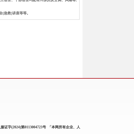
工宿舍、干部宿舍均配有冲凉房及空调、风扇等,
(急救)讲座等等。
服证字(2024)第0113004723号
「本网所有企业、人