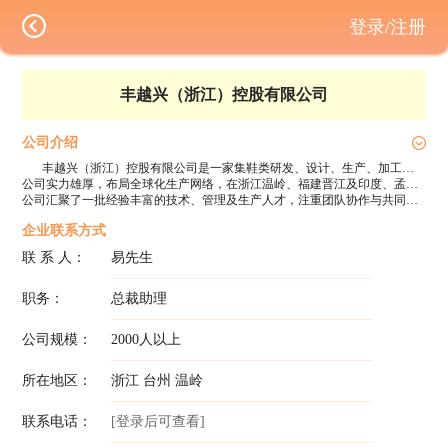
登录/注册
丰越兴（浙江）控股有限公司
公司介绍
丰越兴（浙江）控股有限公司是一家集鞋类研发、设计、生产、加工及国际贸易于一体的综合性工贸一体鞋企，总部位于浙江温岭。自成立以来，公司始终秉持专业、诚信、共赢的经营理念，凭借成熟的供应链管理、强大的研发能力与高效的生产体系，稳步成长为行业内具有竞争力的现代化鞋企。
公司实力雄厚，布局全球化生产网络，在浙江温岭、福建晋江及印度、孟加拉等多地设有现代化生产基地，构建了覆盖研发、打样、生产、检测、出货的全链条运营体系。依托标准化的生产流程与精细化的质量管理，公司年产能规模稳步提升，产品远销欧美、印度、中东等多个国家和地区，赢得了国内外客户的广泛认可与信赖。
公司汇聚了一批经验丰富的技术、管理及生产人才，注重团队协作与共同成长，为企业持续发展注入强劲动力。丰越兴始终坚持以客户为中心，兼顾企业成长与社会责任，致力于打造可持续发展的现代化鞋业制造企业，诚邀各界英才携手，共筑行业新未来。企业提供有竞争力的薪酬待遇与完善的员工福利，欢迎咨询并加盟丰越兴，共创美好明天。
企业联系方式
联 系 人：
易先生
职务：
总裁助理
公司规模：
2000人以上
所在地区：
浙江 台州 温岭
联系电话：
[登录后可查看]