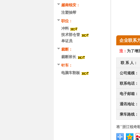
越南锐安：
注塑抽帮
职位：
冲料
技术部仓管
企业联系
单证员
裁断：
注：
为了增加
裁断班长
联 系 人：
针车：
电脑车割板
公司规模：
联系电话：
电子邮箱：
通讯地址：
乘车路线：
将"浙江锐奇