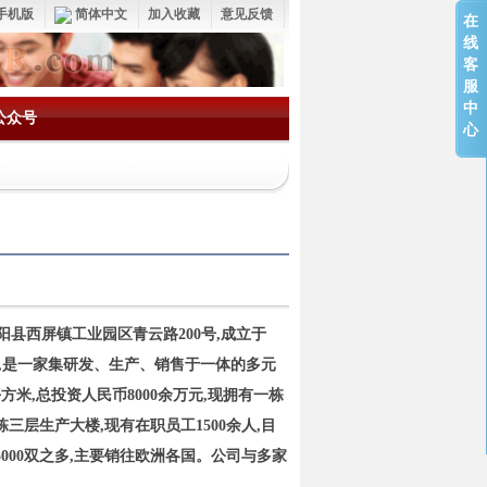
手机版
简体中文
加入收藏
意见反馈
在
线
客
服
中
公众号
心
西屏镇工业园区青云路200号,成立于
胶鞋,是一家集研发、生产、销售于一体的多元
方米,总投资人民币8000余万元,现拥有一栋
三层生产大楼,现有在职员工1500余人,目
5000双之多,主要销往欧洲各国。公司与多家