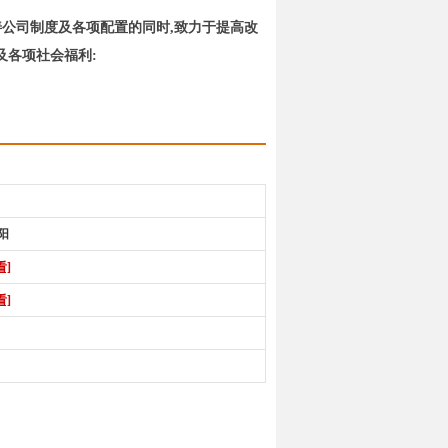
善公司制度及各项配置的同时,致力于提高改
及各项社会福利:
未经允许，切勿转载！ ]
阳
看]
看]