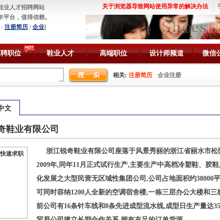
关于浏览器导致网站使用异常的解决办法
鞋业人才招聘网站
年平台，值得信赖。
-
注册简历
/
企业
]
急聘职位
鞋业人才
高端职位
设计师频道
微信
相关:
注册简历
企业注册
中文
奇鞋业有限公司
浙江锐奇鞋业有限公司座落于风景秀丽的浙江省丽水市松阳县
快速求职
2009年,同年11月正式试行生产,主要生产中高档冷塑鞋、
化发展之大型民营无区域性集团公司,公司占地面积约38000平
可同时容纳1200人全新的空调宿舍楼,一栋三层办公大楼和三栋
前公司有16条针车线和8条先进成型流水线,成型日生产量达3
贸易公司建立长期合作关系,拥有充足的订单货源。