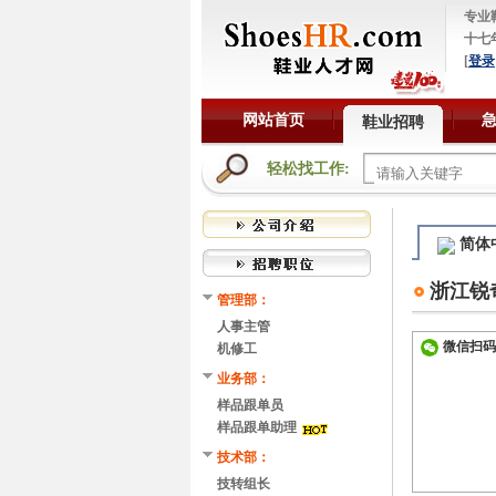
专业
十七
[
登录
网站首页
鞋业招聘
轻松找工作:
简体
浙江锐
管理部：
人事主管
微信扫码
机修工
业务部：
样品跟单员
样品跟单助理
技术部：
技转组长