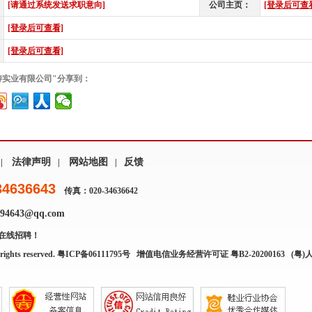
[请通过系统发送求职意向]
公司主页：
[登录后可查
[登录后可查看]
[登录后可查看]
涛实业有限公司"分享到：
法律声明
网站地图
反馈
|
|
|
34636643
传真：020-34636642
4643@qq.com
在线招聘！
rights reserved.
粤ICP备06111795号
增值电信业务经营许可证 粤B2-20200163
(粤)人