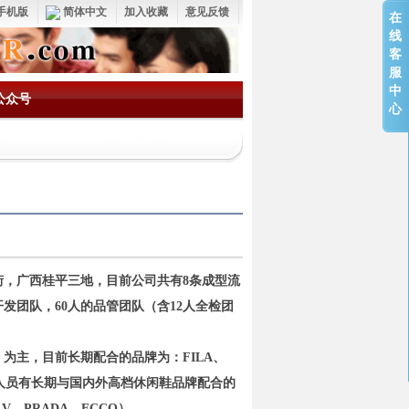
手机版
简体中文
加入收藏
意见反馈
在
线
客
服
中
公众号
心
，广西桂平三地，目前公司共有8条成型流
开发团队，60人的品管团队（含12人全检团
为主，目前长期配合的品牌为：FILA、
司骨干人员有长期与国内外高档休闲鞋品牌配合的
V、PRADA、ECCO）。