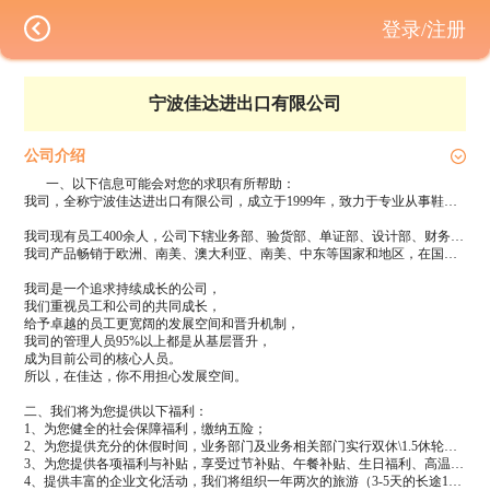
登录/注册
宁波佳达进出口有限公司
公司介绍
一、以下信息可能会对您的求职有所帮助：
我司，全称宁波佳达进出口有限公司，成立于1999年，致力于专业从事鞋类的制造和进出口的公司。现已颇具规模，现有员工400余人，在行业内具有较高知名度和良好口碑，是一家发展迅速、极具潜力的外贸公司。位列宁波外贸前200强。公司旗下现有多家分公司与工厂，分别致力于鞋类产品（室内拖、毛绒鞋、注塑鞋、雨鞋、硫化鞋、宝宝鞋、时装鞋、等）及日用品系列（厨房用品及其他日用品等）产品的专业设计、开发、生产、销售。
我司现有员工400余人，公司下辖业务部、验货部、单证部、设计部、财务部、验厂部、行政中心等具体职能部门。
我司产品畅销于欧洲、南美、澳大利亚、南美、中东等国家和地区，在国家上享有良好的声誉和竞争力，我司每年的销售额保持着较高的年增长。2017年度的出口额将突破上亿美金。
我司是一个追求持续成长的公司，
我们重视员工和公司的共同成长，
给予卓越的员工更宽阔的发展空间和晋升机制，
我司的管理人员95%以上都是从基层晋升，
成为目前公司的核心人员。
所以，在佳达，你不用担心发展空间。
二、我们将为您提供以下福利：
1、为您健全的社会保障福利，缴纳五险；
2、为您提供充分的休假时间，业务部门及业务相关部门实行双休\1.5休轮流，后勤类岗位5天工作制；享受法定节假日、带薪年休假和带薪病假；
3、为您提供各项福利与补贴，享受过节补贴、午餐补贴、生日福利、高温补贴等；
4、提供丰富的企业文化活动，我们将组织一年两次的旅游（3-5天的长途1次、近距离短途1次），年会party，部门每季度聚餐活动；