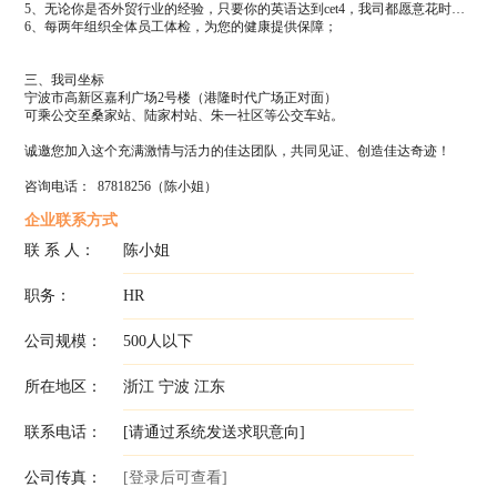
5、无论你是否外贸行业的经验，只要你的英语达到cet4，我司都愿意花时间和精力来培养和指导你，并且为您提供职业发展渠道。也相信在我们公司您会得到相应的发展！
6、每两年组织全体员工体检，为您的健康提供保障；
三、我司坐标
宁波市高新区嘉利广场2号楼（港隆时代广场正对面）
可乘公交至桑家站、陆家村站、朱一社区等公交车站。
诚邀您加入这个充满激情与活力的佳达团队，共同见证、创造佳达奇迹！
咨询电话： 87818256（陈小姐）
企业联系方式
联 系 人：
陈小姐
职务：
HR
公司规模：
500人以下
所在地区：
浙江 宁波 江东
联系电话：
[请通过系统发送求职意向]
公司传真：
[登录后可查看]