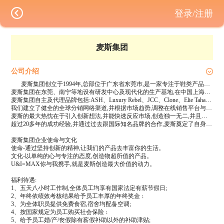
登录/注册
麦斯集团
公司介绍
麦斯集团创立于1994年,总部位于广东省东莞市,是一家专注于鞋类产品垂直整合全方位企业,核心能力在于提供从设计、开发、制造到品牌管理,全球批发,零售渠道和电子商务的一站式服务。
麦斯集团在东莞、南宁等地设有研发中心及现代化的生产基地,在中国上海、香港、澳门以及欧美等地设有分公司,在巴黎、米兰、纽约与上海,搭建了不同的设计师团队,来自全球的员工约有4000人。
麦斯集团自主及代理品牌包括:ASH、Luxury Rebel、JCC、Clone、Elie Tahari、Tahari、Ellen Tracy、DRESS BARN、DSW、JCP等。
我们建立了健全的全球分销网络渠道,并根据市场趋势,调整在线销售平台与线下实体店的布局。我们在全球逾30多个国家拥有实体店铺与产品展示空间。
麦斯的最大热忱在于引入创新想法,并能快速反应市场,创造独一无二,并且物超所值的服务与产品,我们就是可负担得起的奢华。
超过20多年的成功经验,并通过过去跟国际知名品牌的合作,麦斯奠定了自身在全球鞋业的领导者地位。今日,麦斯集团已经是一间扎根中国布局全球的企业。为了配合公司多方位全球发展,我们在不同的服务领域配备了国际化团队,因应市场趋势,为不同的客户量身打造不同的服务,并不断为客户与员工创造附加价值。
麦斯集团企业使命与文化
使命-通过坚持创新的精神,让我们的产品去丰富你的生活。
文化-以单纯的心与专注的态度,创造物超所值的产品。
U&I=MAX你与我携手,就是麦斯创造最大价值的动力。
福利待遇:
1、五天八小时工作制,全体员工均享有国家法定有薪节假日;
2、年终依绩效考核结果给予员工丰厚的年终奖金﹔
3、为全体职员提供免费食宿,宿舍均配备空调;
4、按国家规定为员工购买社会保险﹔
5、给予员工婚/产/丧假除有薪假补助以外的补助津贴;