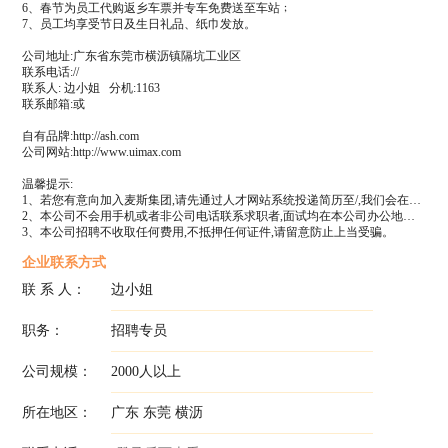
6、春节为员工代购返乡车票并专车免费送至车站﹔
7、员工均享受节日及生日礼品、纸巾发放。
公司地址:广东省东莞市横沥镇隔坑工业区
联系电话://
联系人: 边小姐 分机:1163
联系邮箱:或
自有品牌:http://ash.com
公司网站:http://www.uimax.com
温馨提示:
1、若您有意向加入麦斯集团,请先通过人才网站系统投递简历至/,我们会在三个工作日内对您简历进行审核,若合格我们会及时与您联系;
2、本公司不会用手机或者非公司电话联系求职者,面试均在本公司办公地点进行现场初试,复试通过后方可录取;
3、本公司招聘不收取任何费用,不抵押任何证件,请留意防止上当受骗。
企业联系方式
联 系 人：
边小姐
职务：
招聘专员
公司规模：
2000人以上
所在地区：
广东 东莞 横沥