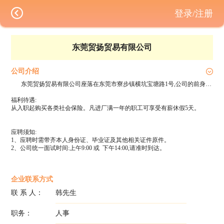
登录/注册
东莞贸扬贸易有限公司
公司介绍
东莞贸扬贸易有限公司座落在东莞市寮步镇横坑宝塘路1号,公司的前身是东莞钜盛鞋业有限公司，是一家经营鞋类（工贸一体）的独资企业。在柬埔寨有一家6000人的工厂，工厂名：升希鞋业有限公司。主要生产品牌WAL、ZARA、GU、建发、富邑、Deichmann、Farylrobin、Target、IF/THEN。
福利待遇:
从入职起购买各类社会保险。凡进厂满一年的职工可享受有薪休假5天。
应聘须知:
1、应聘时需带齐本人身份证、毕业证及其他相关证件原件。
2、公司统一面试时间:上午9:00 或 下午14:00,请准时到达。
企业联系方式
联 系 人：
韩先生
职务：
人事