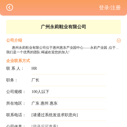
登录/注册
广州永莉鞋业有限公司
公司介绍
惠州永莉鞋业有限公司位于惠州惠东产业园中心——永莉产业园 ,位于环城北路边上交通便利。本公司是一家集产品开发、生产、销售的工贸一体企业,主要产品为PU时尚女鞋。我们拥有专业的设计师和经验丰富的板师,并且具有优质的服务,产品销往世界各地。
我们是一个优秀的团队:竭诚欢迎您的加入!
企业联系方式
联 系 人：
HR
职务：
厂长
公司规模：
100人以下
所在地区：
广东 惠州 惠东
联系电话：
[请通过系统发送求职意向]
公司传真：
[登录后可查看]