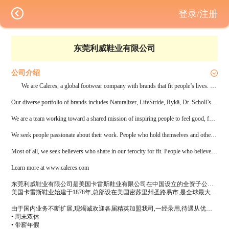
登录/注册
东莞利威鞋业有限公司
公司介绍
We are Caleres, a global footwear company with brands that fit people’s lives. Our shoes are worn by people of all ages, from all walks of life.
Our diverse portfolio of brands includes Naturalizer, LifeStride, Rykä, Dr. Scholl’s, Sam Edelman, Via Spiga, Diane von Furstenberg, Vince, Franco Sarto, Carlos by Carlos Santana and Fergie Footwear. And they’re available virtually everywhere – in our more than 1,200 Famous Footwear & Naturalizer retail stores and online.
We are a team working toward a shared mission of inspiring people to feel good, feet first. We seek people who share our values.
We seek people passionate about their work. People who hold themselves and others accountable. People who think a $2.6 billion company should be as creative as a start-up. People driven by an insatiable curiosity. People who care about being the best, among the best.
Most of all, we seek believers who share in our ferocity for fit. People who believe remarkable things are possible and will not stop striving for them.
Learn more at www.caleres.com
东莞利威鞋业有限公司是美国卡雷斯鞋业有限公司在中国设立的全资子公司,员工超过五百人。2015年5月28日公司由布朗公司更名为卡雷斯。
美国卡雷斯鞋业始建于1878年,总部设在美国密苏里州圣路易市,是全球最大的鞋业贸易公司之一。卡雷斯鞋业以缩写名“CAL”为标志在纽约股票交易所上市,现已成为市值24亿美元的跨国鞋业零售及批发贸易公司。作为鞋业零售商的布朗,目前在美加拥有约1300家零售鞋店。
由于国内业务不断扩展,现竭诚欢迎各届精英加盟我司,一经录用,待遇从优。我司员工福利包括(但不限于):
• 周末双休
• 带薪年假