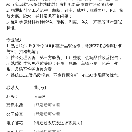
验（/运动鞋/劳保鞋/功能鞋）有斯凯奇品质管控经验者优先；
2. 精通制鞋全工艺流程：裁断、针车、成型，熟悉面料、PU、橡
胶大底、胶水、辅料常见不良问题；
3. 懂鞋类原材料物性检验、耐折、剥离、色差、环保等基本测试
标准。
专业能力
1. 熟悉IQC/IPQC/FQC/OQC整套品管运作，能独立制定检验标准
与AQL抽检规范；
2. 擅长处理客诉、第三方验货、工厂整改，会写品质改善报告；
3. 熟悉鞋类常见品质缺陷：开胶、脱底、车缝不良、色差、变
形、尺码不符等改善方案；
4. 熟练Excel做品质报表、不良数据分析，有ISO体系经验优先。
联系人：
曲小姐
职务：
人事科
联系电话：
[登录后可查看]
公司传真：
[登录后可查看]
电子邮箱：
[请通过系统发送求职意向]
公司主页：
[登录后可查看]