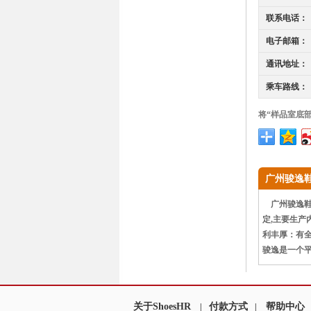
联系电话：
电子邮箱：
通讯地址：
乘车路线：
将“样品室底
广州骏逸
广州骏逸鞋业
定,主要生产
利丰厚：有
骏逸是一个
关于ShoesHR
付款方式
帮助中心
|
|