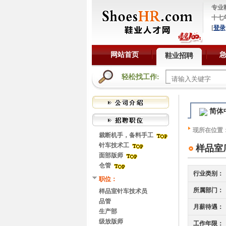
专业
十七
[
登录
网站首页
鞋业招聘
轻松找工作:
简体
现所在位置
裁断机手，备料手工
针车技术工
样品室
面部版师
仓管
行业类别：
职位：
所属部门：
样品室针车技术员
品管
月薪待遇：
生产部
级放版师
工作年限：