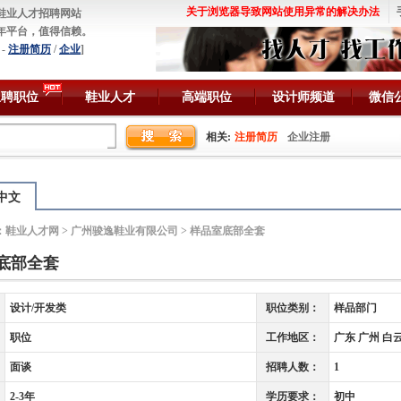
关于浏览器导致网站使用异常的解决办法
鞋业人才招聘网站
年平台，值得信赖。
-
注册简历
/
企业
]
急聘职位
鞋业人才
高端职位
设计师频道
微信
相关:
注册简历
企业注册
中文
：
鞋业人才网
>
广州骏逸鞋业有限公司
> 样品室底部全套
底部全套
设计/开发类
职位类别：
样品部门
职位
工作地区：
广东 广州 白
面谈
招聘人数：
1
2-3年
学历要求：
初中