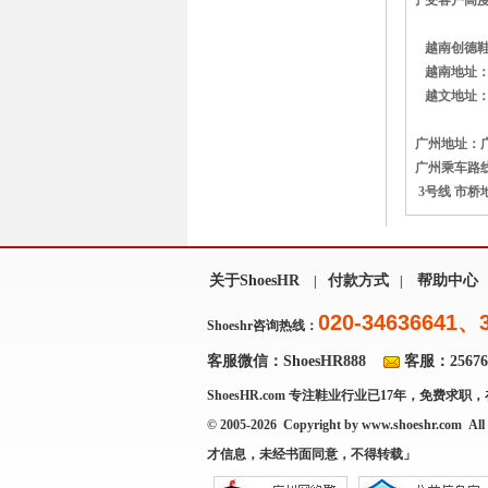
子受客户高度
越南创德鞋业有
越南地址：
越文地址：Add: L
广州地址：广
广州乘车路线
3号线 市桥
关于ShoesHR
付款方式
帮助中心
|
|
020-34636641、
Shoeshr咨询热线：
客服微信：ShoesHR888
客服：256769
ShoesHR.com
专注鞋业行业已17年，免费求职，
© 2005-2026 Copyright by
www.shoeshr.com
All 
才信息，未经书面同意，不得转载」