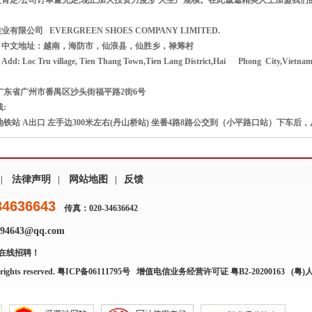
肯定.公司订单量充足,现正加大投资力度,扩大生产规模。在此诚邀精英人士加盟我们
限公司 EVERGREEN SHOES COMPANY LIMITED.
中文地址：越南，海防市，仙浪县，仙胜乡，禄筹村
oc Tru village, Tien Thang Town,Tien Lang District,Hai Phong City,Vietna
东省广州市番禺区沙头街福平路2街6号
:
地铁站 A出口 左手边300米左右(丹山桥站) 坐番4路8路公交到（小平路口站）下车
法律声明
网站地图
反馈
|
|
|
34636643
传真：020-34636642
4643@qq.com
在线招聘！
rights reserved.
粤ICP备06111795号
增值电信业务经营许可证 粤B2-20200163
(粤)人