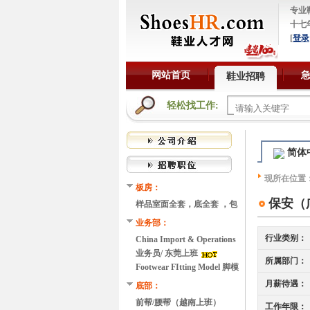
专业
十七
[
登录
网站首页
鞋业招聘
轻松找工作:
简体
现所在位置
板房：
保安（
样品室面全套，底全套 ，包
装，等 东莞上班
业务部：
行业类别：
China Import & Operations
Readiness Manager（东莞上
业务员/ 东莞上班
所属部门：
班）
Footwear FItting Model 脚模
（英国码UK5 或欧码EU38，
月薪待遇：
底部：
东莞上班）
前帮/腰帮（越南上班）
工作年限：