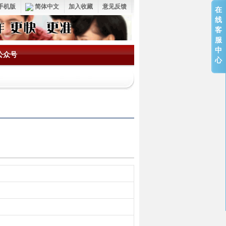
手机版
简体中文
加入收藏
意见反馈
在
线
客
服
中
公众号
心