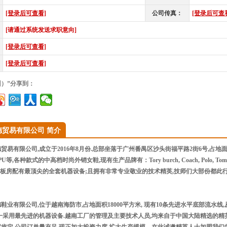
[登录后可查看]
公司传真：
[登录后可查
[请通过系统发送求职意向]
[登录后可查看]
[登录后可查看]
州）”分享到：
德贸易有限公司 简介
易有限公司,成立于2016年8月份.总部坐落于广州番禺区沙头街福平路2街6号,占地面积
等,各种款式的中高档时尚外销女鞋,现有生产品牌有：Tory burch, Coach, Polo, Tommy Hilfige
pirit等.板房配有最顶尖的全套机器设备;且拥有非常专业敬业的技术精英,技师们大部份
限公司,位于越南海防市,占地面积18000平方米, 现有10条先进水平底部流水线,从开料
一采用最先进的机器设备.越南工厂的管理及主要技术人员,均来自于中国大陆精选的精英人士