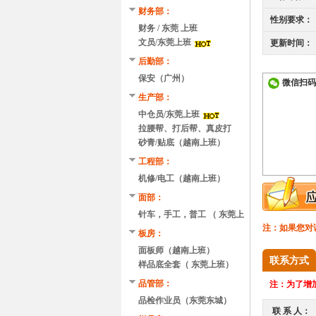
财务部：
性别要求：
财务 / 东莞 上班
文员/东莞上班
更新时间：
后勤部：
保安（广州）
微信扫码
生产部：
中仓员/东莞上班
拉腰帮、打后帮、真皮打
磨、刷胶、贴底/越南
砂青/贴底（越南上班）
工程部：
机修/电工（越南上班）
面部：
针车，手工，普工 （ 东莞上
注：如果您对
班）
板房：
面板师（越南上班）
联系方式
样品底全套（ 东莞上班）
品管部：
注：
为了增加
品检作业员（东莞东城）
联 系 人：