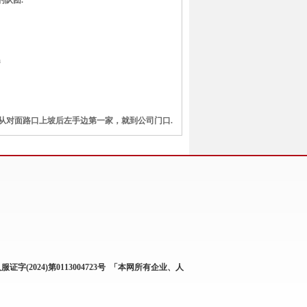
的队团.
m
后，从对面路口上坡后左手边第一家，就到公司门口.
服证字(2024)第0113004723号
「本网所有企业、人