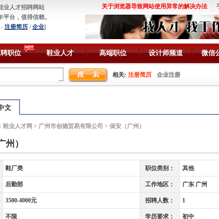
关于浏览器导致网站使用异常的解决办法
鞋业人才招聘网站
年平台，值得信赖。
-
注册简历
/
企业
]
急聘职位
鞋业人才
高端职位
设计师频道
微信
相关:
注册简历
企业注册
中文
：
鞋业人才网
>
广州市创德贸易有限公司
> 保安（广州）
广州）
鞋厂类
职位类别：
其他
后勤部
工作地区：
广东 广州
3500-4000元
招聘人数：
1
不限
学历要求：
初中