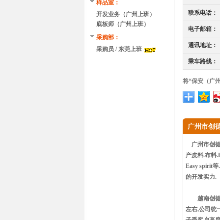
样品室：
联系电话：
开发业务（广州上班）
底板师（广州上班）
电子邮箱：
采购部：
通讯地址：
采购员 / 东莞上班
乘车路线：
将“保安（广
广州市创
广州市创德贸
产皮料.布料.PU
Easy s
的开发实力.
越南创德鞋业有
左右,公司统