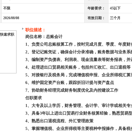
不限
年龄要求：
45以下
2026/08/08
有效日期：
三个月
职位描述：
快速求职
岗位名称：总账会计
1、负责公司总账核算工作，按时完成月度、季度、年度财
2、登记记账凭证，确保会计分录准确，账务数据与业务系
3、编制资产负债表、利润表、现金流量表等财务报表，并
4、处理进出口贸易相关账务，包括外汇收汇、出口退税等
5、对接银行及税务局，完成增值税申报、企业所得税汇算
6、维护固定资产台账，跟踪折旧计提与资产盘点
7、协助财务经理完成财务制度优化及内控建设工作
任职要求
1、大专及以上学历，财务管理、会计学、审计学或相关专
3、具备3年以上进出口贸易行业财务核算经验，熟悉贸易
4、熟悉出口退税流程、外汇管理政策
5、掌握增值税、企业所得税等主要税种申报操作，具备税