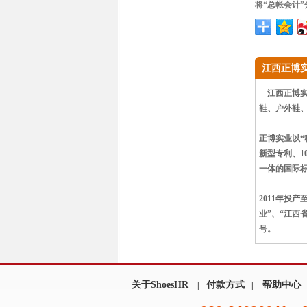
将“总帐会计
江西正博
江西正博实
鞋、户外鞋、
正博实业以“
新型专利、10
一体的国际
2011年投
业”、“江西
号。
关于ShoesHR
付款方式
帮助中心
|
|