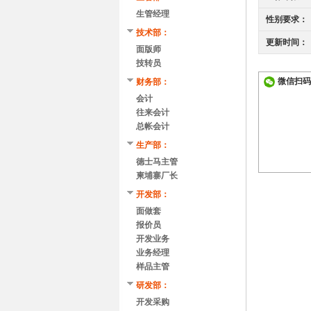
生管经理
性别要求：
技术部：
更新时间：
面版师
技转员
微信扫码
财务部：
会计
往来会计
总帐会计
生产部：
德士马主管
柬埔寨厂长
开发部：
面做套
报价员
开发业务
业务经理
样品主管
研发部：
开发采购