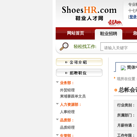
专业
十七
[
登录
网站首页
鞋业招聘
轻松找工作:
简体
现所在位置
业务部：
总帐会
外贸经理
柬埔寨跟单文员
人力资源部：
行业类别：
人事经理
所属部门：
品质部：
月薪待遇：
品质经理
工作年限：
生管部：