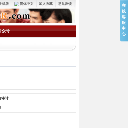
手机版
简体中文
加入收藏
意见反馈
在
线
客
服
中
公众号
心
纳/审计
街