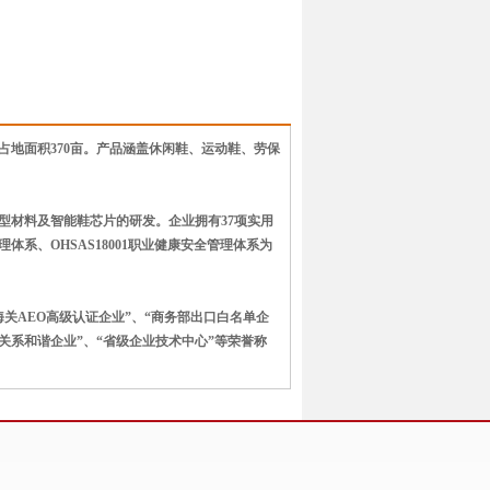
地面积370亩。产品涵盖休闲鞋、运动鞋、劳保
。
型材料及智能鞋芯片的研发。企业拥有37项实用
理体系、OHSAS18001职业健康安全管理体系为
海关AEO高级认证企业”、“商务部出口白名单企
劳动关系和谐企业”、“省级企业技术中心”等荣誉称