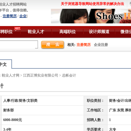
关于浏览器导致网站使用异常的解决办法
鞋业人才招聘网站
年平台，值得信赖。
-
注册简历
/
企业
]
急聘职位
鞋业人才
高端职位
设计师频道
微信
相关:
注册简历
企业注册
中文
：
鞋业人才网
>
江西正博实业有限公司
> 总帐会计
计
人事/行政/财务/文职类
职位类别：
财务/会计/出
财务部
工作地区：
广东 东莞 厚
6000-8000元
招聘人数：
1
3-4年
学历要求：
大专