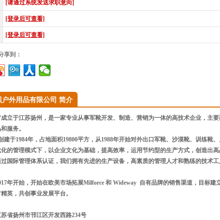
[请通过系统发送求职意向]
[登录后可查看]
[登录后可查看]
”分享到：
贝户外用品有限公司 简介
成立于江苏扬州，是一家专业从事军靴开发、制造、营销为一体的高技术企业，主要
品和服务。
于1984年，占地面积19800平方，从1988年开始对外出口军靴、沙漠靴、训练
代化的管理模式下，以企业文化为基础，提高效率，运用节约型的生产方式，创造出高
通过国际管理体系认证，我们拥有先进的生产设备，高素质的管理人才和熟练的技术工
17年开始，开始在欧美市场拓展Milforce 和 Wideway 自有品牌的销售渠道，
方精英，共创事业发展平台。
苏省扬州市邗江区开发西路234号