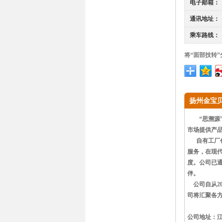
电子邮箱：
通讯地址：
乘车路线：
将“面部技转
扬州金宝
“思溯源”
市场提供产
自有工厂创建
服务，在现
度。公司已
伴。
公司自从20
司将汇聚各
公司地址：江