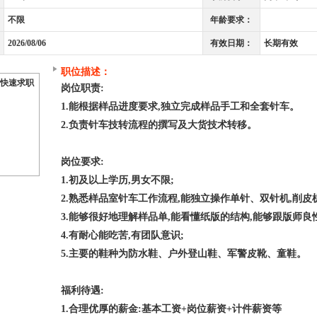
不限
年龄要求：
2026/08/06
有效日期：
长期有效
职位描述：
快速求职
岗位职责:
1.能根据样品进度要求,独立完成样品手工和全套针车。
2.负责针车技转流程的撰写及大货技术转移。
岗位要求:
1.初及以上学历,男女不限;
2.熟悉样品室针车工作流程,能独立操作单针、双针机,削皮
3.能够很好地理解样品单,能看懂纸版的结构,能够跟版师良
4.有耐心能吃苦,有团队意识;
5.主要的鞋种为防水鞋、户外登山鞋、军警皮靴、童鞋。
福利待遇:
1.合理优厚的薪金:基本工资+岗位薪资+计件薪资等