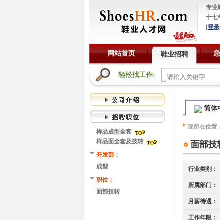
专业
十七
[
登录
网站首页
鞋业招聘
轻松找工作:
简体
现所在位置
样品成型全套
样品面全套及技转
面部技
开发部：
成型
行业类别：
职位：
所属部门：
面部技转
月薪待遇：
工作年限：