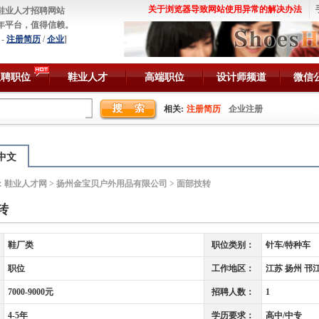
关于浏览器导致网站使用异常的解决办法
鞋业人才招聘网站
年平台，值得信赖。
-
注册简历
/
企业
]
急聘职位
鞋业人才
高端职位
设计师频道
微信
相关:
注册简历
企业注册
中文
：
鞋业人才网
>
扬州金宝贝户外用品有限公司
> 面部技转
转
鞋厂类
职位类别：
针车/特种车
职位
工作地区：
江苏 扬州 邗
7000-9000元
招聘人数：
1
4-5年
学历要求：
高中/中专