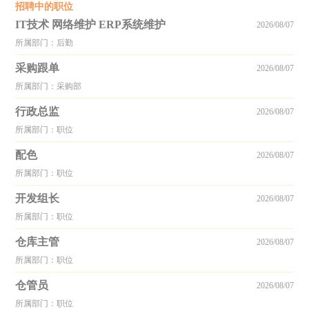
招聘中的职位
IT技术 网络维护 ERP系统维护
2026/08/07
所属部门：后勤
采购跟单
2026/08/07
所属部门：采购部
行政总监
2026/08/07
所属部门：职位
配色
2026/08/07
所属部门：职位
开发组长
2026/08/07
所属部门：职位
仓库主管
2026/08/07
所属部门：职位
仓管员
2026/08/07
所属部门：职位