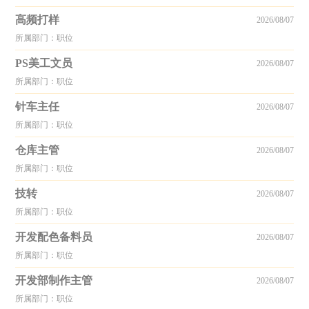
高频打样
2026/08/07
所属部门：职位
PS美工文员
2026/08/07
所属部门：职位
针车主任
2026/08/07
所属部门：职位
仓库主管
2026/08/07
所属部门：职位
技转
2026/08/07
所属部门：职位
开发配色备料员
2026/08/07
所属部门：职位
开发部制作主管
2026/08/07
所属部门：职位