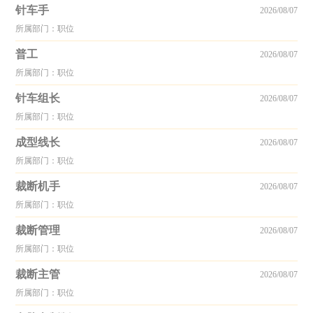
针车手
2026/08/07
所属部门：职位
普工
2026/08/07
所属部门：职位
针车组长
2026/08/07
所属部门：职位
成型线长
2026/08/07
所属部门：职位
裁断机手
2026/08/07
所属部门：职位
裁断管理
2026/08/07
所属部门：职位
裁断主管
2026/08/07
所属部门：职位