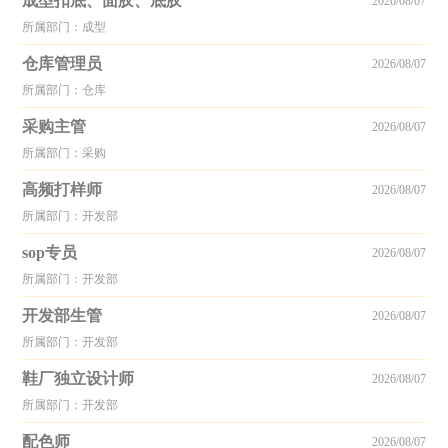
成型扣底、面胶、底胶
2026/08/07
所属部门：成型
仓库管理员
2026/08/07
所属部门：仓库
采购主管
2026/08/07
所属部门：采购
高频打样师
2026/08/07
所属部门：开发部
sop专员
2026/08/07
所属部门：开发部
开发部生管
2026/08/07
所属部门：开发部
鞋厂独立设计师
2026/08/07
所属部门：开发部
配色师
2026/08/07