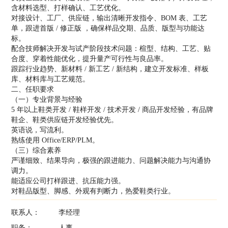
含材料选型、打样确认、工艺优化。
对接设计、工厂、供应链，输出清晰开发指令、BOM 表、工艺
单，跟进首版 / 修正版 ，确保样品交期、品质、版型与功能达
标。
配合技师解决开发与试产阶段技术问题：楦型、结构、工艺、贴
合度、穿着性能优化，提升量产可行性与良品率。
跟踪行业趋势、新材料 / 新工艺 / 新结构，建立开发标准、样板
库、材料库与工艺规范。
二、任职要求
（一）专业背景与经验
5 年以上鞋类开发 / 鞋样开发 / 技术开发 / 商品开发经验，有品牌
鞋企、鞋类供应链开发经验优先。
英语说，写流利。
熟练使用 Office/ERP/PLM。
（三）综合素养
严谨细致、结果导向，极强的跟进能力、问题解决能力与沟通协
调力。
能适应公司打样跟进、抗压能力强。
对鞋品版型、脚感、外观有判断力，热爱鞋类行业。
联系人：
李经理
职务：
人事