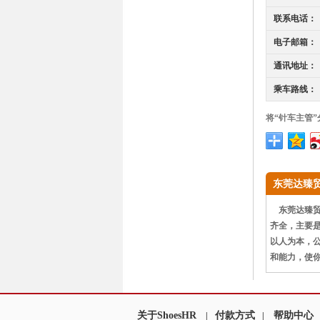
联系电话：
电子邮箱：
通讯地址：
乘车路线：
将“针车主管
东莞达臻
东莞达臻贸易
齐全，主要
以人为本，
和能力，使
关于ShoesHR
付款方式
帮助中心
|
|