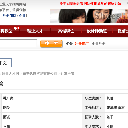
关于浏览器导致网站使用异常的解决办法
鞋业人才招聘网站
年平台，值得信赖。
-
注册简历
/
企业
]
急聘职位
鞋业人才
高端职位
设计师频道
微信
相关:
注册简历
企业注册
中文
：
鞋业人才网
>
东莞达臻贸易有限公司
> 针车主管
管
鞋厂类
职位类别：
其他
职位
工作地区：
柬埔寨 贡布
面谈
招聘人数：
若干
不限
学历要求：
不限