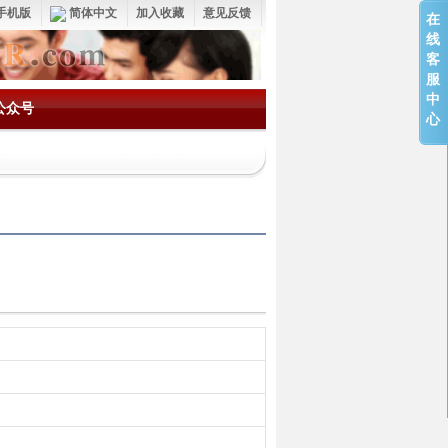
手机版
简体中文
加入收藏
意见反馈
在
线
客
服
中
公众号
心