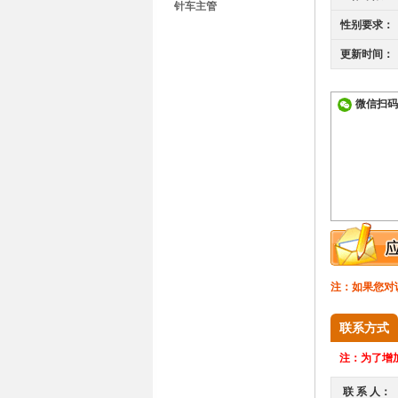
针车主管
性别要求：
更新时间：
微信扫码
注：如果您对
联系方式
注：
为了增加
联 系 人：