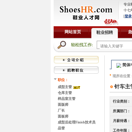
专业
十七
[
登录
网站首页
鞋业招聘
轻松找工作:
简体
现所在位置
职位：
针车主
成型主管
仓库主管
样品室主管
行业类别：
面版师
厂长
所属部门：
面板师
月薪待遇：
成型后处理Finish技术员
品管
工作年限：