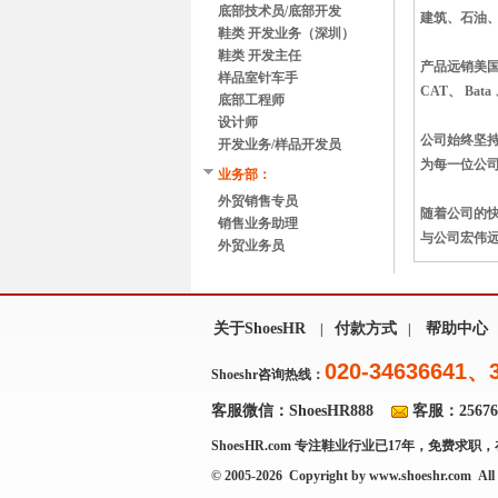
底部技术员/底部开发
建筑、石油
鞋类 开发业务（深圳）
鞋类 开发主任
产品远销美
样品室针车手
CAT、 Bat
底部工程师
设计师
公司始终坚
开发业务/样品开发员
为每一位公
业务部：
外贸销售专员
随着公司的
销售业务助理
与公司宏伟
外贸业务员
关于ShoesHR
付款方式
帮助中心
|
|
020-34636641、
Shoeshr咨询热线：
客服微信：ShoesHR888
客服：256769
ShoesHR.com
专注鞋业行业已17年，免费求职，
© 2005-2026 Copyright by
www.shoeshr.com
All 