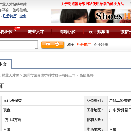
关于浏览器导致网站使用异常的解决办法
鞋业人才招聘网站
年平台，值得信赖。
-
注册简历
/
企业
]
急聘职位
鞋业人才
高端职位
设计师频道
微信
相关:
注册简历
企业注册
中文
：
鞋业人才网
>
深圳市京泰防护科技股份有限公司
> 高级版师
师
设计/开发类
职位类别：
产品工艺/技转
职位
工作地区：
广东 深圳 福
1万-1.5万元
招聘人数：
1
不限
学历要求：
不限