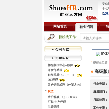
专业
十七
[
登录
网站首页
鞋业招聘
轻松找工作:
简体
现所在位置
样品制作中心--版师
开发部助理
高级版
鞋类跟单QC（中山）
QC经理
行业类别：
客户销售经理（外贸方向）
职位：
所属部门：
防护鞋驻厂QC（全国）
月薪待遇：
厂长/生产经理
生管助理
工作年限：