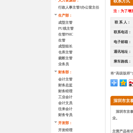
人力资源部：
联系方式
行政人事主管/l办公室主任
注：
为了增加
（中山）
生产部：
联 系 人：
成型主管
PU线主管
联系电话：
生管PMC
生管
电子邮箱：
成型组长
通讯地址：
仓库主管
裁断主管
乘车路线：
业务员
财务部：
将“高级版师
会计主管
财务总监
财务经理
工业会计
深圳市京
会计文员
往来会计
深圳市京泰
财务专员
业。
开发部：
开发经理
主营产品有