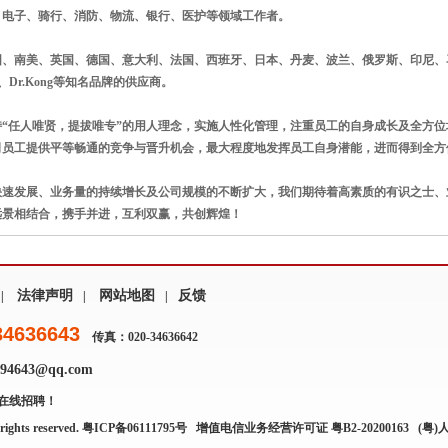
、电子、骑行、消防、物流、银行、医护等领域工作者。
国、南美、英国、德国、意大利、法国、西班牙、日本、丹麦、波兰、俄罗斯、印尼、马
a 、Dr.Kong等知名品牌的供应商。
持“任人唯贤，提拔唯专”的用人理念，实施人性化管理，注重员工的自身成长及全方
司员工提供平等畅通的竞争与晋升机会，最大程度地发挥员工自身潜能，进而得到全方
快速发展、业务量的持续增长及公司规模的不断扩大，我们期待着高素质的有识之士、
远景相结合，携手并进，互利双赢，共创辉煌！
法律声明
网站地图
反馈
|
|
|
34636643
传真：020-34636642
4643@qq.com
在线招聘！
rights reserved.
粤ICP备06111795号
增值电信业务经营许可证 粤B2-20200163
(粤)人