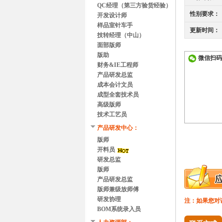
QC经理（第三方验货经验）
性别要求：
开发设计师
样品室针车手
更新时间：
技转经理（中山）
面部版师
版助
微信扫码
财务&IE工程师
产品研发总监
成本会计文员
成型全套技术员
高级版师
技术工艺员
产品研发中心：
版师
开料员
研发总监
版师
产品研发总监
版师兼级放师傅
研发协理
注：如果您对
BOM系统录入员