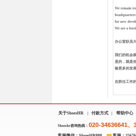
We remain tru
headquarters
for new deve
We are a for
办公室职员大
我们的机会就
是的，就是你
验更多的发
在胜任工作
关于ShoesHR
付款方式
帮助中心
|
|
020-34636641、
Shoeshr咨询热线：
客服微信：ShoesHR888
客服：256769