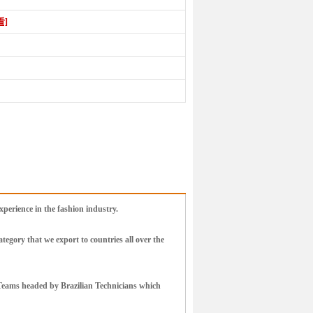
看]
erience in the fashion industry.
egory that we export to countries all over the
 Teams headed by Brazilian Technicians which