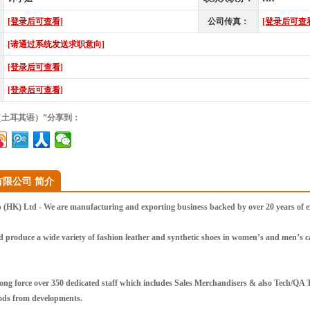
[登录后可查看]
公司传真：
[登录后可查
[请通过系统发送求职意向]
[登录后可查看]
[登录后可查看]
（土耳其语）”分享到：
限公司 简介
K) Ltd - We are manufacturing and exporting business backed by over 20 years of exp
 produce a wide variety of fashion leather and synthetic shoes in women’s and men’s cat
ong force over 350 dedicated staff which includes Sales Merchandisers & also Tech/QA
oods from developments.