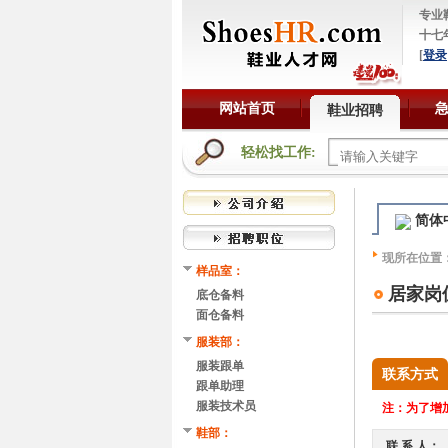
专业
十七
[
登录
网站首页
鞋业招聘
轻松找工作:
简体
现所在位置
样品室：
居家岗
底仓备料
面仓备料
服装部：
服装跟单
联系方式
跟单助理
服装技术员
注：
为了增加
鞋部：
联 系 人：