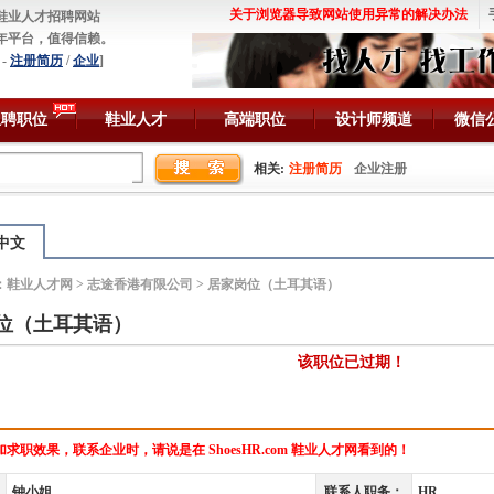
关于浏览器导致网站使用异常的解决办法
鞋业人才招聘网站
年平台，值得信赖。
-
注册简历
/
企业
]
急聘职位
鞋业人才
高端职位
设计师频道
微信
相关:
注册简历
企业注册
中文
：
鞋业人才网
>
志途香港有限公司
> 居家岗位（土耳其语）
位（土耳其语）
该职位已过期！
求职效果，联系企业时，请说是在 ShoesHR.com 鞋业人才网看到的！
钟小姐
联系人职务：
HR