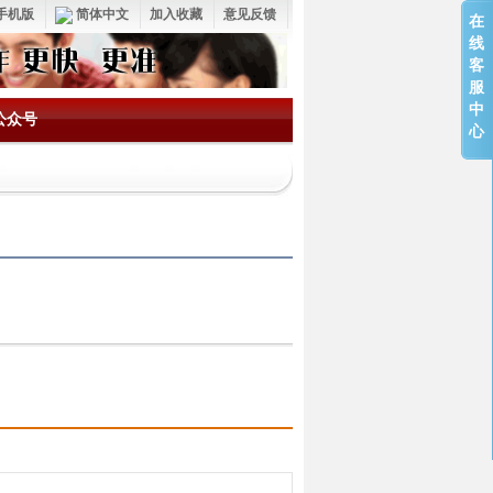
手机版
简体中文
加入收藏
意见反馈
在
线
客
服
中
公众号
心