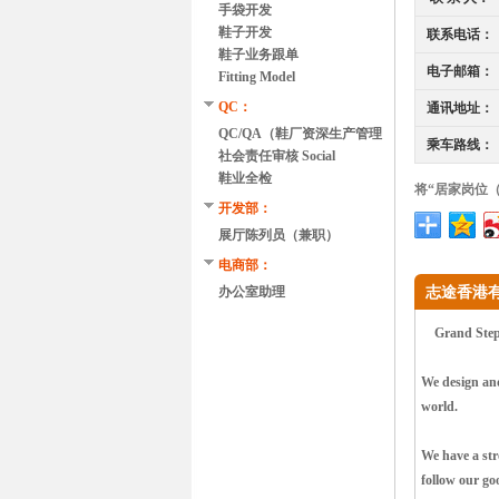
手袋开发
鞋子开发
联系电话：
鞋子业务跟单
电子邮箱：
Fitting Model
QC：
通讯地址：
QC/QA（鞋厂资深生产管理
乘车路线：
经验）
社会责任审核 Social
Compliance Auditor
鞋业全检
将“居家岗位
开发部：
展厅陈列员（兼职）
电商部：
办公室助理
志途香港有
Grand Step (H
We design and
world.
We have a str
follow our g