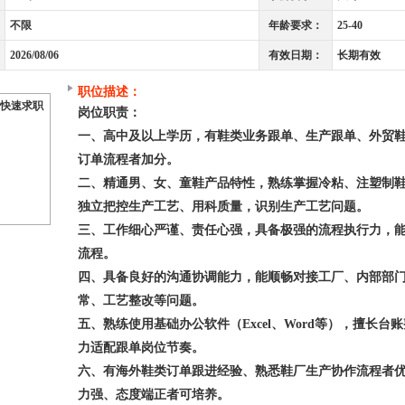
不限
年龄要求：
25-40
2026/08/06
有效日期：
长期有效
职位描述：
快速求职
岗位职责：
一、高中及以上学历，有鞋类业务跟单、生产跟单、外贸
订单流程者加分。
二、精通男、女、童鞋产品特性，熟练掌握冷粘、注塑制
独立把控生产工艺、用科质量，识别生产工艺问题。
三、工作细心严谨、责任心强，具备极强的流程执行力，
流程。
四、具备良好的沟通协调能力，能顺畅对接工厂、内部部
常、工艺整改等问题。
五、熟练使用基础办公软件（Excel、Word等），擅长
力适配跟单岗位节奏。
六、有海外鞋类订单跟进经验、熟悉鞋厂生产协作流程者
力强、态度端正者可培养。