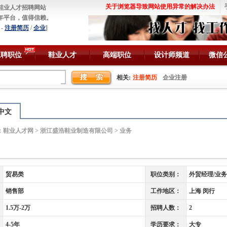
关于浏览器导致网站使用异常的解决办法
鞋业人才招聘网站
年平台，值得信赖。
-
注册简历
/
企业
]
急聘职位
鞋业人才
高端职位
设计师频道
微信
相关:
注册简历
企业注册
中文
：
鞋业人才网
>
浙江盛浩鞋业制造有限公司
> 业务
贸易类
职位类别：
外贸经理/业
销售部
工作地区：
上海 闵行
1.5万-2万
招聘人数：
2
4-5年
学历要求：
大专