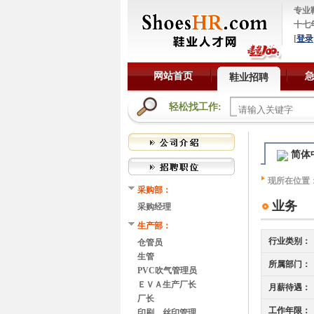
专业
十七
[
登录
网站首页
鞋业招聘
轻松找工作:
简体
现所在位置
采购部：
业务
采购经理
生产部：
行业类别：
仓管员
生管
所属部门：
PVC吹气管理员
ＥＶＡ生产厂长
月薪待遇：
厂长
工作年限：
印刷、丝印管理