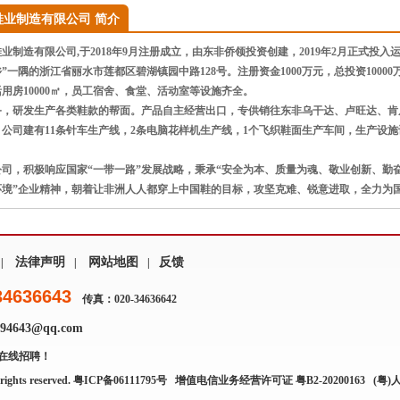
鞋业制造有限公司 简介
制造有限公司,于2018年9月注册成立，由东非侨领投资创建，2019年2月正式投
”一隅的浙江省丽水市莲都区碧湖镇园中路128号。注册资金1000万元，总投资10000万
用房10000㎡，员工宿舍、食堂、活动室等设施齐全。
务，研发生产各类鞋款的帮面。产品自主经营出口，专供销往东非乌干达、卢旺达、肯
公司建有11条针车生产线，2条电脑花样机生产线，1个飞织鞋面生产车间，生产设
司，积极响应国家“一带一路”发展战略，秉承“安全为本、质量为魂、敬业创新、勤
环境”企业精神，朝着让非洲人人都穿上中国鞋的目标，攻坚克难、锐意进取，全力为
法律声明
网站地图
反馈
|
|
|
34636643
传真：020-34636642
4643@qq.com
在线招聘！
rights reserved.
粤ICP备06111795号
增值电信业务经营许可证 粤B2-20200163
(粤)人