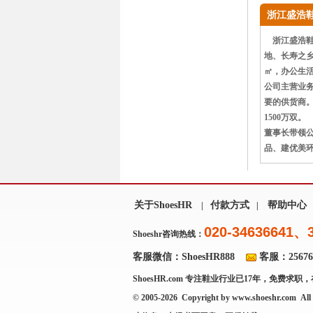
浙江盛浩
浙江盛浩鞋业
地、长寿之乡
㎡，办公生活
公司主营业
要的供货商。
1500万双。
董事长带领公
品、建优美
关于ShoesHR
付款方式
帮助中心
|
|
020-34636641、
Shoeshr咨询热线：
客服微信：ShoesHR888
客服：256769
ShoesHR.com
专注鞋业行业已17年，免费求职，
© 2005-2026 Copyright by
www.shoeshr.com
All 