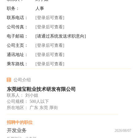
职务：
人事
联系电话：
[登录后可查看]
公司传真：
[登录后可查看]
电子邮箱：
[请通过系统发送求职意向]
公司主页：
[登录后可查看]
通讯地址：
[登录后可查看]
乘车路线：
[登录后可查看]
公司介绍
东莞雄宝鞋业技术研发有限公司
联系人： 刘小姐
公司规模： 500人以下
所在地区： 广东 东莞 厚街
招聘中的职位
开发业务
2026/08/07