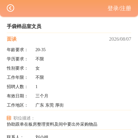
登录/注册
手袋样品室文员
面谈
2026/08/07
年龄要求：
20-35
学历要求：
不限
性别要求：
女
工作年限：
不限
招聘人数：
1
有效日期：
三个月
工作地区：
广东 东莞 厚街
职位描述：
协助跟单在板房整理资料及间中要出外采购物品
联系人：
刘小姐