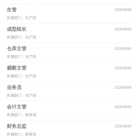
生管
2026/08/09
所属部门：生产部
成型组长
2026/08/09
所属部门：生产部
仓库主管
2026/08/09
所属部门：生产部
裁断主管
2026/08/09
所属部门：生产部
业务员
2026/08/09
所属部门：生产部
会计主管
2026/08/09
所属部门：财务部
财务总监
2026/08/09
所属部门：财务部