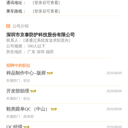
通讯地址：
[登录后可查看]
乘车路线：
[登录后可查看]
公司介绍
深圳市京泰防护科技股份有限公司
联系人：
[请通过系统发送求职意向]
公司规模： 500人以下
所在地区： 广东 深圳 福田
招聘中的职位
样品制作中心--版师
2026/08/09
所属部门：职位
开发部助理
2026/08/09
所属部门：职位
鞋类跟单QC（中山）
2026/08/09
所属部门：跟单部
QC经理
2026/08/09