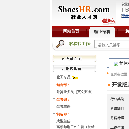
专业
十七
[
登录
网站首页
鞋业招聘
轻松找工作:
简体
现所在位置
化工专员
开发版
销售部：
外贸业务员（英文要求）
行业类别：
生管部：
生管主任
所属部门：
制造部：
月薪待遇：
成型主任
高频印刷工艺主管（技转主
工作年限：