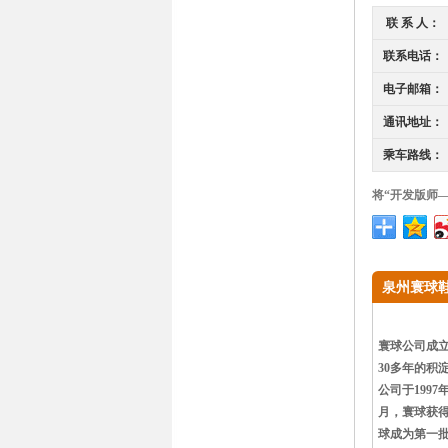
联 系 人：
联系电话：
电子邮箱：
通讯地址：
乘车路线：
将“开发版师
泉州寰球
寰球公司成立
30多年的积
公司于1997
月，寰球获得
球成为第一批