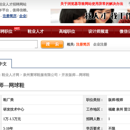
关于浏览器导致网站使用异常的解决办法
鞋业人才招聘网站
年平台，值得信赖。
-
注册简历
/
企业
]
急聘职位
鞋业人才
高端职位
设计师频道
微信
相关:
注册简历
企业注册
中文
：
鞋业人才网
>
泉州寰球鞋服有限公司
> 开发版师—网球鞋
师—网球鞋
鞋厂类
职位类别：
版师/楦师
研发技术中心
工作地区：
福建 泉州 晋
1万-1.5万元
招聘人数：
1
5-10年
学历要求：
不限