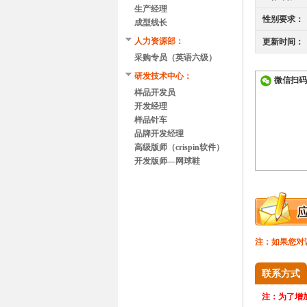
任）
生产经理
性别要求：
成型线长
人力资源部：
更新时间：
采购专员（英语六级）
研发技术中心：
微信扫码
样品开发员
开发经理
样品针车
品牌开发经理
高级版师（crispin软件）
开发版师—网球鞋
注：如果您对
联系方式
注：
为了增加