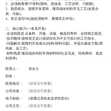
2、必须能看懂TP资料(图纸、级放表、工艺说明、刀模图)。
3、熟悉楦头、底模开发逻辑，懂高端休闲鞋常见工艺(如复合
底、冷贴)。
4、英文读写OK(能处理邮件、看懂英文评语)。
二、核心能力(一条龙开发)
-全流程跟进:从备料、开版、试做、修改到寄样，全程独立跟进。
-技术翻译:能将英文设计描述转化为中文可执行的工艺指令。
-问题解决:能预判开发难点(结构/材料问题)，并提出修改方案(调
纸板、改工艺)
-材料熟悉:懂高端休闲鞋常用材料特性(反毛皮、特殊网布、真皮
利用率)
联系人：
张女士
职务：
联系电话：
[登录后可查看]
公司传真：
[登录后可查看]
电子邮箱：
[请通过系统发送求职意向]
公司主页：
[登录后可查看]