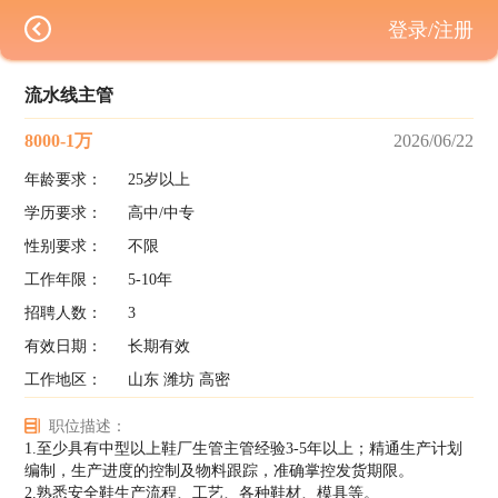
登录/注册
流水线主管
8000-1万
2026/06/22
年龄要求：
25岁以上
学历要求：
高中/中专
性别要求：
不限
工作年限：
5-10年
招聘人数：
3
有效日期：
长期有效
工作地区：
山东 潍坊 高密
职位描述：
1.至少具有中型以上鞋厂生管主管经验3-5年以上；精通生产计划
编制，生产进度的控制及物料跟踪，准确掌控发货期限。
2.熟悉安全鞋生产流程、工艺、各种鞋材、模具等。