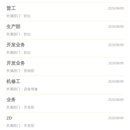
普工
2026/08/09
所属部门：职位
生产部
2026/08/09
所属部门：职位
开发业务
2026/08/09
所属部门：职位
开发业务
2026/08/09
所属部门：营销部
机修工
2026/08/09
所属部门：设备维修
业务
2026/08/09
所属部门：开发部
2D
2026/08/09
所属部门：开发部