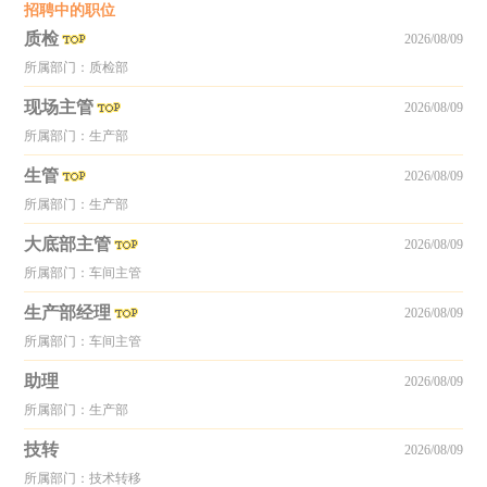
招聘中的职位
质检
2026/08/09
所属部门：质检部
现场主管
2026/08/09
所属部门：生产部
生管
2026/08/09
所属部门：生产部
大底部主管
2026/08/09
所属部门：车间主管
生产部经理
2026/08/09
所属部门：车间主管
助理
2026/08/09
所属部门：生产部
技转
2026/08/09
所属部门：技术转移