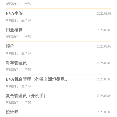
所属部门：生产部
EVA生管
2026/08/08
所属部门：生产部
用量核算
2026/08/08
所属部门：生产部
报价
2026/08/08
所属部门：生产部
针车管理员
2026/08/08
所属部门：生产部
EVA机台管理（外派非洲坦桑尼亚）
2026/08/08
所属部门：生产部
复合管理员（开机手）
2026/08/08
所属部门：生产部
设计师
2026/08/08