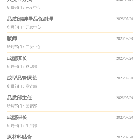
所属部门：开发中心
品质部副理/品保副理
2026/07/20
所属部门：开发中心
版师
2026/07/20
所属部门：开发中心
成型班长
2026/07/20
所属部门：成型部
成型品管课长
2026/07/20
所属部门：品管部
品质部主任
2026/07/20
所属部门：品管部
成型课长
2026/07/20
所属部门：生产部
原材料贴合
2026/07/20