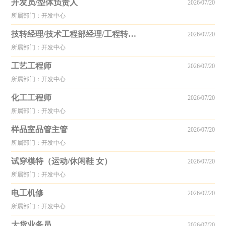
开发员/型体负责人
2026/07/20
所属部门：开发中心
技转经理/技术工程部经理/工程转产经理/转样部经理
2026/07/20
所属部门：开发中心
工艺工程师
2026/07/20
所属部门：开发中心
化工工程师
2026/07/20
所属部门：开发中心
样品室品管主管
2026/07/20
所属部门：开发中心
试穿模特（运动/休闲鞋 女）
2026/07/20
所属部门：开发中心
电工机修
2026/07/20
所属部门：开发中心
大货业务员
2026/07/20