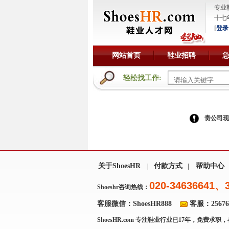
专业
十七
[
登录
网站首页
鞋业招聘
轻松找工作:
贵公司现
关于ShoesHR
付款方式
帮助中心
|
|
020-34636641、
Shoeshr咨询热线：
客服微信：ShoesHR888
客服：256769
ShoesHR.com
专注鞋业行业已17年，免费求职，