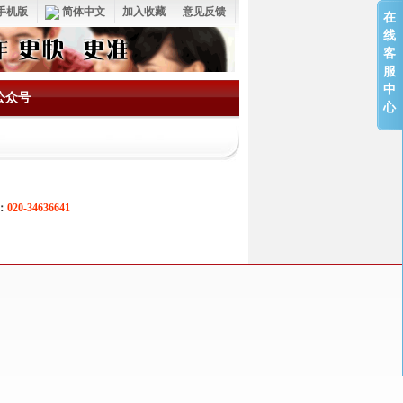
手机版
简体中文
加入收藏
意见反馈
在
线
客
服
中
公众号
心
：
020-34636641