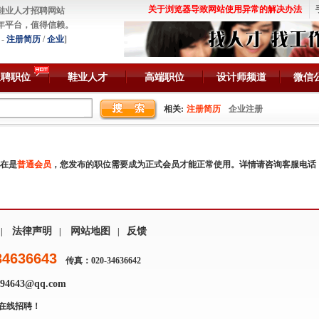
关于浏览器导致网站使用异常的解决办法
鞋业人才招聘网站
年平台，值得信赖。
-
注册简历
/
企业
]
急聘职位
鞋业人才
高端职位
设计师频道
微信
相关:
注册简历
企业注册
在是
普通会员
，您发布的职位需要成为正式会员才能正常使用。详情请咨询客服电话
法律声明
网站地图
反馈
|
|
|
34636643
传真：020-34636642
4643@qq.com
在线招聘！