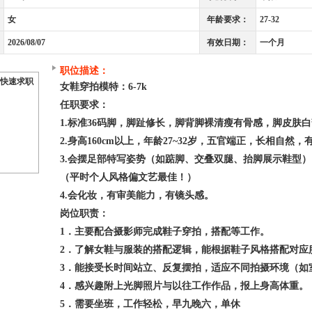
女
年龄要求：
27-32
2026/08/07
有效日期：
一个月
职位描述：
快速求职
女鞋穿拍模特：6-7k
任职要求：
1.标准36码脚，脚趾修长，脚背脚裸清瘦有骨感，脚皮肤
2.身高160cm以上，年龄27~32岁，五官端正，长相自然
3.会摆足部特写姿势（如踮脚、交叠双腿、抬脚展示鞋型
（平时个人风格偏文艺最佳！）
4.会化妆，有审美能力，有镜头感。
岗位职责：
1．主要配合摄影师完成鞋子穿拍，搭配等工作。
2．了解女鞋与服装的搭配逻辑，能根据鞋子风格搭配对应
3．能接受长时间站立、反复摆拍，适应不同拍摄环境（如
4．感兴趣附上光脚照片与以往工作作品，报上身高体重。
5．需要坐班，工作轻松，早九晚六，单休