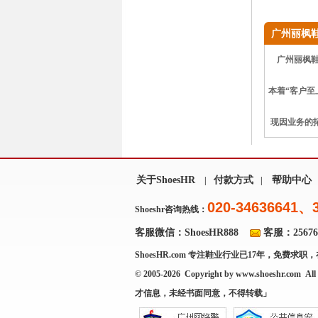
广州丽枫鞋
广州丽枫鞋
本着“客户
现因业务的拓
关于ShoesHR
付款方式
帮助中心
|
|
020-34636641、
Shoeshr咨询热线：
客服微信：ShoesHR888
客服：256769
ShoesHR.com
专注鞋业行业已17年，免费求职，
© 2005-2026 Copyright by
www.shoeshr.com
All 
才信息，未经书面同意，不得转载」