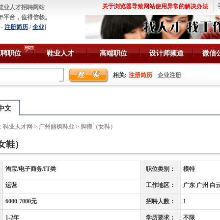
关于浏览器导致网站使用异常的解决办法
鞋业人才招聘网站
年平台，值得信赖。
-
注册简历
/
企业
]
急聘职位
鞋业人才
高端职位
设计师频道
微信
相关:
注册简历
企业注册
中文
：
鞋业人才网
>
广州丽枫鞋业
> 脚模（女鞋）
女鞋）
淘宝/电子商务/IT类
职位类别：
模特
运营
工作地区：
广东 广州 白
6000-7000元
招聘人数：
1
1-2年
学历要求：
不限