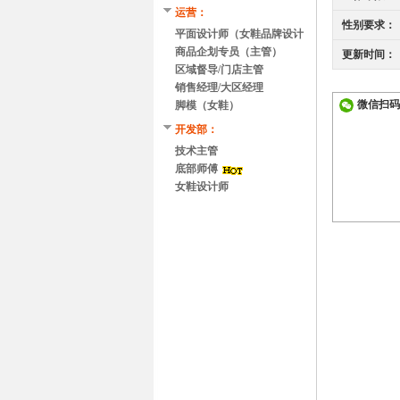
运营：
性别要求：
平面设计师（女鞋品牌设计
方向）
商品企划专员（主管）
更新时间：
区域督导/门店主管
销售经理/大区经理
微信扫码
脚模（女鞋）
开发部：
技术主管
底部师傅
女鞋设计师