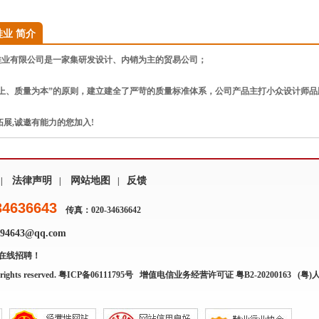
业 简介
业有限公司是一家集研发设计、内销为主的贸易公司；
至上、质量为本”的原则，建立建全了严苛的质量标准体系，公司产品主打小众设计师
展,诚邀有能力的您加入!
法律声明
网站地图
反馈
|
|
|
34636643
传真：020-34636642
4643@qq.com
在线招聘！
rights reserved.
粤ICP备06111795号
增值电信业务经营许可证 粤B2-20200163
(粤)人