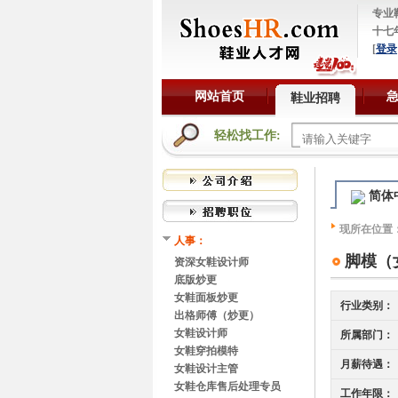
专业
十七
[
登录
网站首页
鞋业招聘
轻松找工作:
简体
现所在位置
人事：
脚模（
资深女鞋设计师
底版炒更
女鞋面板炒更
行业类别：
出格师傅（炒更）
女鞋设计师
所属部门：
女鞋穿拍模特
月薪待遇：
女鞋设计主管
女鞋仓库售后处理专员
工作年限：