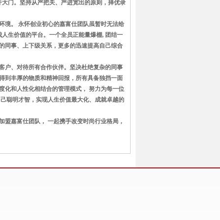
开大门。坚持从严把关、严进宽出的原则，择优录
环境。 永怀创业初心的嘉富仕团队虽暂时无法给
我人生价值的平台。一个全员正能量爆棚, 团结一
的同事、上下级关系，更多的迅速提高自己综合
待客户、对待所有合作伙伴。坚决杜绝复杂的同事
得到丰厚的物质和精神回报，所有具备独挡一面
度化和人性化相结合的管理模式， 努力为每一位
自己聪明才智，实现人生价值最大化、成就卓越的
加盟嘉富仕团队， 一起携手改变时尚行业格局，