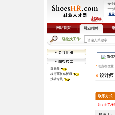
专业
十七
[
登录
网站首页
鞋业招聘
轻松找工作:
简体
现所在位置
采购员
板房面板车板师
设计师
技转专员
联系方式
注：
为了增加
联 系 人：