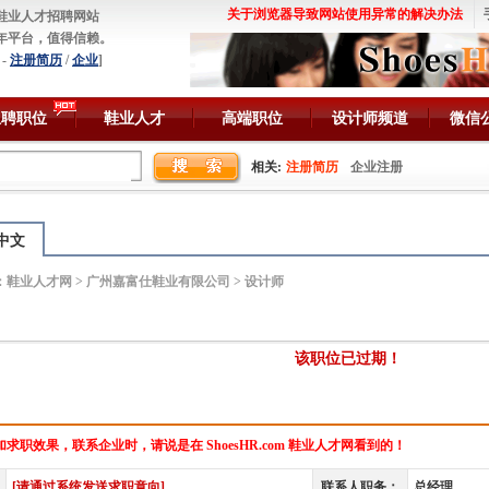
关于浏览器导致网站使用异常的解决办法
鞋业人才招聘网站
年平台，值得信赖。
-
注册简历
/
企业
]
急聘职位
鞋业人才
高端职位
设计师频道
微信
相关:
注册简历
企业注册
中文
：
鞋业人才网
>
广州嘉富仕鞋业有限公司
> 设计师
该职位已过期！
求职效果，联系企业时，请说是在 ShoesHR.com 鞋业人才网看到的！
[请通过系统发送求职意向]
联系人职务：
总经理