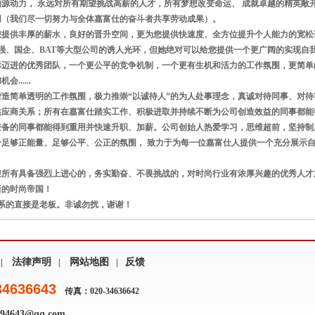
的源动力， 永远对所有期望挑战高薪的人才，所有梦想改变命运、 成就卓越的精英敞
用（我们尽一切努力与全体嘉富仕的奋斗者共享劳动成果）。
您提供丰厚的薪水，良好的晋升空间，更为您提供快速度、全方位提升个人能力的宽松
0强、国企、BAT等大型公司的诱人光环，但她绝对可以给您提供一个更广阔的实现自
标迈进的优秀团队，一个更公平的竞争机制，一个更有生机和活力的工作氛围，更简单
......
营造简单透明的工作氛围，极力推崇“以诚待人”的为人处事理念，真诚对待同事、对
供应商关系；所有在嘉富仕踏实工作、积极进取并持续不断为公司创造效益的同事都能
兼备的同事都能得到重用并快速升职、加薪。公司创始人热爱学习，思维超前，坚持制
个足够正能量、足够公平、公正的氛围， 致力于为每一位嘉富仕人提供一个充分展示
迎所有具备强烈上进心的，务实勤奋、不畏挑战的，对时尚行业有浓厚兴趣的优秀人才
崭新的时尚帝国！
联系的直接是老板。非诚勿扰，谢谢！
法律声明
网站地图
反馈
|
|
|
34636643
传真：020-34636642
4643@qq.com