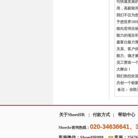
司快速发展
用，高薪留
我们不仅为
予您世界50
致向宏伟目
能力的项目和机会
嘉富仕极力
关系、客户
能力、德才
员工营造一
大舞台！
我们热忱欢
共创一个
备注： 你
关于ShoesHR
付款方式
帮助中心
|
|
020-34636641、
Shoeshr咨询热线：
客服微信：ShoesHR888
客服：256769