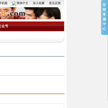
手机版
简体中文
加入收藏
意见反馈
在
线
客
服
中
公众号
心