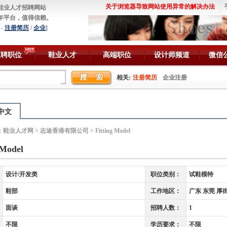
关于浏览器导致网站使用异常的解决办法
鞋业人才招聘网站
年平台，值得信赖。
-
注册简历
/
企业
]
急聘职位
鞋业人才
高端职位
设计师频道
微信
相关:
注册简历
企业注册
中文
：
鞋业人才网
>
志途香港有限公司
> Fitting Model
 Model
设计/开发类
职位类别：
试鞋模特
鞋部
工作地区：
广东 东莞 厚
面谈
招聘人数：
1
不限
学历要求：
不限