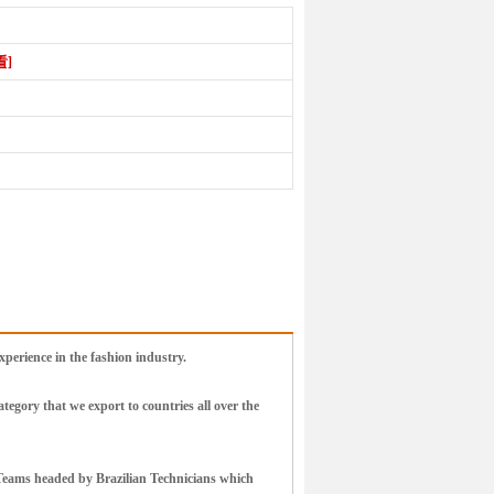
看]
erience in the fashion industry.
egory that we export to countries all over the
 Teams headed by Brazilian Technicians which