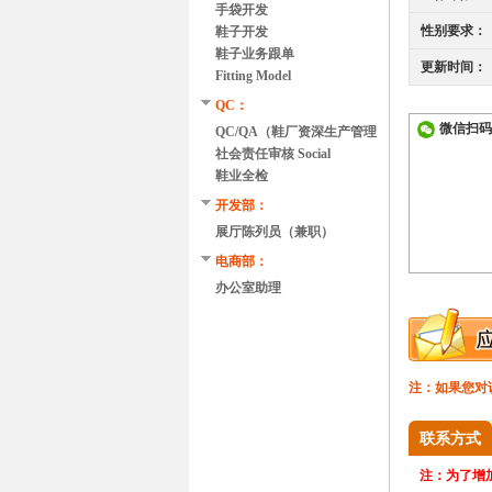
手袋开发
性别要求：
鞋子开发
鞋子业务跟单
更新时间：
Fitting Model
QC：
微信扫码
QC/QA（鞋厂资深生产管理
经验）
社会责任审核 Social
Compliance Auditor
鞋业全检
开发部：
展厅陈列员（兼职）
电商部：
办公室助理
注：如果您对
联系方式
注：
为了增加