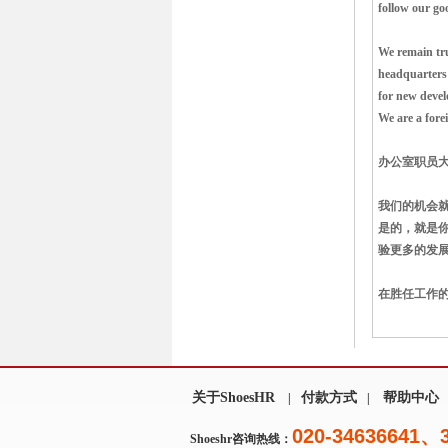
follow our g
We remain tru
headquarters
for new deve
We are a for
办公室职员大
我们的机会就
是的，就是你
验更多的发
在胜任工作
关于ShoesHR
付款方式
帮助中心
|
|
020-34636641、
Shoeshr咨询热线：