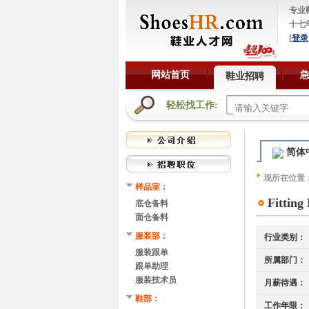
专业
十七
[
登录
网站首页
鞋业招聘
轻松找工作:
简体
现所在位置
样品室：
Fitting
底仓备料
面仓备料
服装部：
行业类别：
服装跟单
所属部门：
跟单助理
服装技术员
月薪待遇：
鞋部：
工作年限：