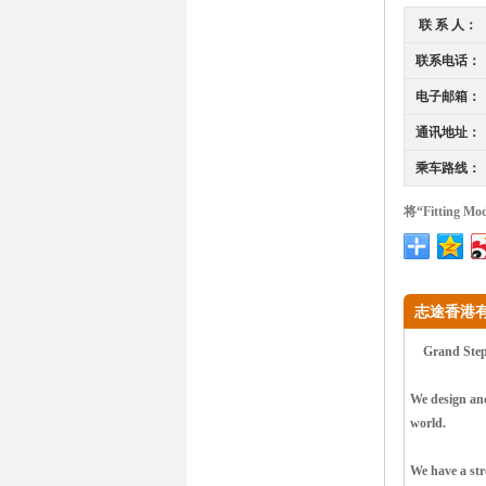
联 系 人：
联系电话：
电子邮箱：
通讯地址：
乘车路线：
将“Fitting 
志途香港有
Grand Step (H
We design and
world.
We have a str