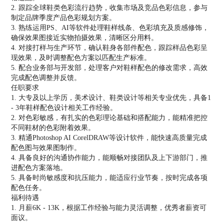
2. 跟踪全球鞋类色彩流行趋势，收集市场及竞品色彩信息，参与
制定品牌季度产品色彩规划方案。
3. 熟练运用PS、AI等软件处理鞋样线条、色彩填充及质感修饰，
确保效果图接近实物拍摄效果，清晰区分用料。
4. 对接打样与生产环节，确认鞋身各部件配色，跟踪样品色彩呈
现效果，及时调整配色方案以匹配生产标准。
5. 配合业务部与开发部，处理客户对鞋样配色的修改需求，高效
完成配色调整并反馈。
任职要求
1. 大专及以上学历，美术设计、鞋类设计等相关专业优先，具备1
- 3年鞋样配色设计相关工作经验。
2. 对色彩敏感，有扎实的色彩理论基础和搭配能力，能精准把控
不同鞋材的色彩附着效果。
3. 精通Photoshop AI CorelDRAW等设计软件，能快速高质量完成
配色图与效果图制作。
4. 具备良好的沟通协作能力，能顺畅对接团队及上下游部门，推
进配色方案落地。
5. 具备时尚敏感度和抗压能力，能适应行业节奏，按时完成各项
配色任务。
福利待遇
1. 月薪6K - 13K，根据工作经验与能力灵活调整，优秀者薪资可
面议。