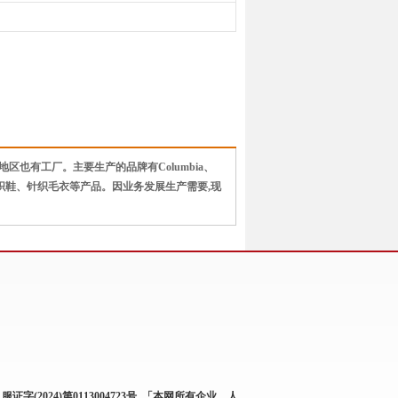
也有工厂。主要生产的品牌有Columbia、
雨靴、针织鞋、针织毛衣等产品。因业务发展生产需要,现
服证字(2024)第0113004723号
「本网所有企业、人