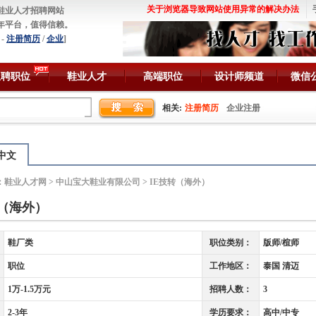
关于浏览器导致网站使用异常的解决办法
鞋业人才招聘网站
年平台，值得信赖。
-
注册简历
/
企业
]
急聘职位
鞋业人才
高端职位
设计师频道
微信
相关:
注册简历
企业注册
中文
：
鞋业人才网
>
中山宝大鞋业有限公司
> IE技转（海外）
转（海外）
鞋厂类
职位类别：
版师/楦师
职位
工作地区：
泰国 清迈
1万-1.5万元
招聘人数：
3
2-3年
学历要求：
高中/中专