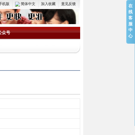
手机版
简体中文
加入收藏
意见反馈
在
线
客
服
中
公众号
心