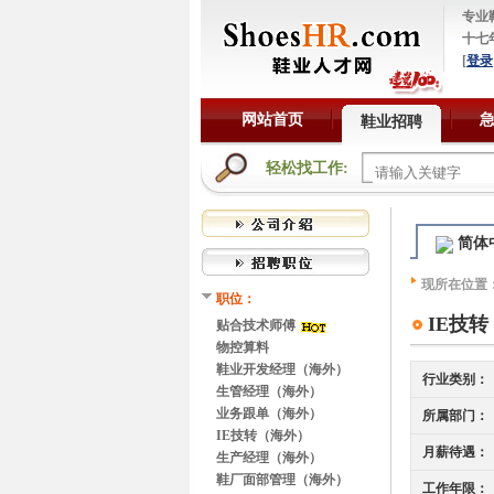
专业
十七
[
登录
网站首页
鞋业招聘
轻松找工作:
简体
现所在位置
职位：
IE技
贴合技术师傅
物控算料
鞋业开发经理（海外）
行业类别：
生管经理（海外）
业务跟单（海外）
所属部门：
IE技转（海外）
月薪待遇：
生产经理（海外）
鞋厂面部管理（海外）
工作年限：