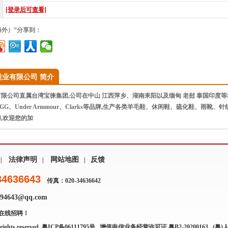
[登录后可查看]
海外）”分享到：
鞋业有限公司 简介
公司直属台湾宝徕集团,公司在中山 江西萍乡、湖南耒阳以及缅甸 老挝 泰国印度等地区
n、UGG、Under Armmour、Clarks等品牌,生产各类羊毛鞋、休闲鞋、硫化鞋、
,欢迎您的加
法律声明
网站地图
反馈
|
|
|
34636643
传真：020-34636642
4643@qq.com
在线招聘！
rights reserved.
粤ICP备06111795号
增值电信业务经营许可证 粤B2-20200163
(粤)人