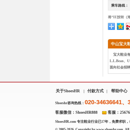
乘车路线：
将“IE技转（
中山宝大
宝大鞋业有限
L.L.Bea
面向社会招聘
关于ShoesHR
付款方式
帮助中心
|
|
020-34636641、
Shoeshr咨询热线：
客服微信：ShoesHR888
客服：256769
ShoesHR.com
专注鞋业行业已17年，免费求职，
© 2005-2026 Copyright by
www.shoeshr.com
All 