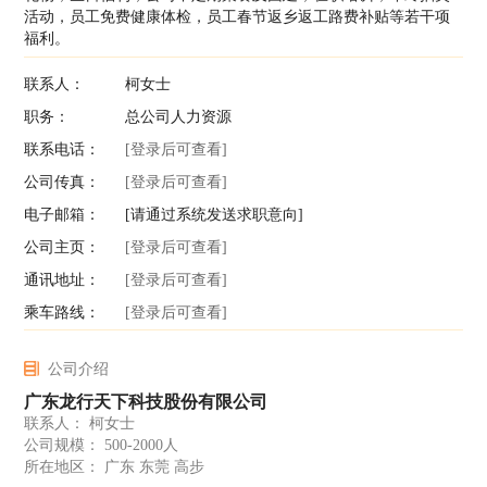
活动，员工免费健康体检，员工春节返乡返工路费补贴等若干项
福利。
联系人：
柯女士
职务：
总公司人力资源
联系电话：
[登录后可查看]
公司传真：
[登录后可查看]
电子邮箱：
[请通过系统发送求职意向]
公司主页：
[登录后可查看]
通讯地址：
[登录后可查看]
乘车路线：
[登录后可查看]
公司介绍
广东龙行天下科技股份有限公司
联系人： 柯女士
公司规模： 500-2000人
所在地区： 广东 东莞 高步