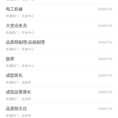
电工机修
2026/07/20
所属部门：开发中心
大货业务员
2026/07/20
所属部门：开发中心
品质部副理/品保副理
2026/07/20
所属部门：开发中心
版师
2026/07/20
所属部门：开发中心
成型班长
2026/07/20
所属部门：成型部
成型品管课长
2026/07/20
所属部门：品管部
品质部主任
2026/07/20
所属部门：品管部