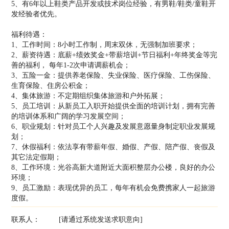
5、有6年以上鞋类产品开发或技术岗位经验，有男鞋/鞋类/童鞋开
发经验者优先。
福利待遇：
1、工作时间：8小时工作制，周末双休，无强制加班要求；
2、薪资待遇：底薪+绩效奖金+带薪培训+节日福利+年终奖金等完
善的福利， 每年1-2次申请调薪机会；
3、五险一金：提供养老保险、失业保险、医疗保险、工伤保险、
生育保险、住房公积金；
4、集体旅游：不定期组织集体旅游和户外拓展；
5、员工培训：从新员工入职开始提供全面的培训计划，拥有完善
的培训体系和广阔的学习发展空间；
6、职业规划：针对员工个人兴趣及发展意愿量身制定职业发展规
划；
7、休假福利：依法享有带薪年假、婚假、产假、陪产假、丧假及
其它法定假期；
8、工作环境：光谷高新大道附近大面积整层办公楼，良好的办公
环境；
9、员工激励：表现优异的员工，每年有机会免费携家人一起旅游
度假。
联系人：
[请通过系统发送求职意向]