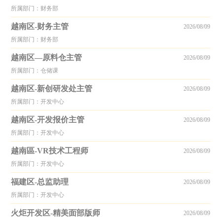
所属部门：财务部
越南区-财务主管
2026/08/09
所属部门：财务部
越南区—原料仓主管
2026/08/09
所属部门：仓储课
越南区-新创研发处主管
2026/08/09
所属部门：开发中心
越南区-开发报价主管
2026/08/09
所属部门：开发中心
越南區-VR技术工程师
2026/08/09
所属部门：开发中心
福建区-总监助理
2026/08/09
所属部门：开发中心
火炬开发区-精美面部版师
2026/08/09