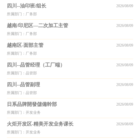
四川--油印班/组长
2026/08/09
所属部门：厂务部
越南/印尼区—二次加工主管
2026/08/09
所属部门：厂务部
越南区-面部主管
2026/08/09
所属部门：厂务部
四川--品管经理（工厂端）
2026/08/09
所属部门：品管部
四川--品管副理
2026/08/09
所属部门：品管部
日系品牌開發儲備幹部
2026/08/09
所属部门：开发业务
火炬开发区-精美开发业务课长
2026/08/09
所属部门：开发业务