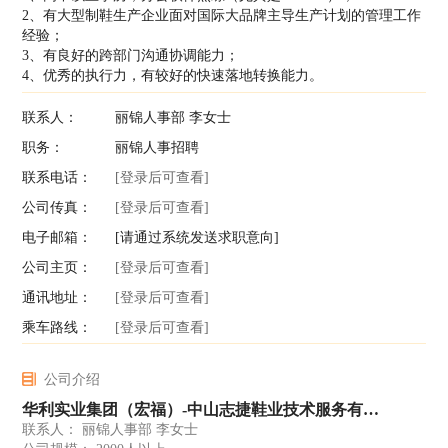
2、有大型制鞋生产企业面对国际大品牌主导生产计划的管理工作
经验；
3、有良好的跨部门沟通协调能力；
4、优秀的执行力，有较好的快速落地转换能力。
联系人：
丽锦人事部 李女士
职务：
丽锦人事招聘
联系电话：
[登录后可查看]
公司传真：
[登录后可查看]
电子邮箱：
[请通过系统发送求职意向]
公司主页：
[登录后可查看]
通讯地址：
[登录后可查看]
乘车路线：
[登录后可查看]
公司介绍
华利实业集团（宏福）-中山志捷鞋业技术服务有限公司
联系人： 丽锦人事部 李女士