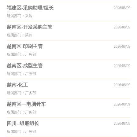
福建区-采购助理/组长
2026/08/09
所属部门：采购
越南区-开发采购主管
2026/08/09
所属部门：采购
越南区-印刷主管
2026/08/09
所属部门：厂务部
越南区-成型主管
2026/08/09
所属部门：厂务部
越南-化工
2026/08/09
所属部门：厂务部
越南区—电脑针车
2026/08/09
所属部门：厂务部
四川--组底组长
2026/08/09
所属部门：厂务部