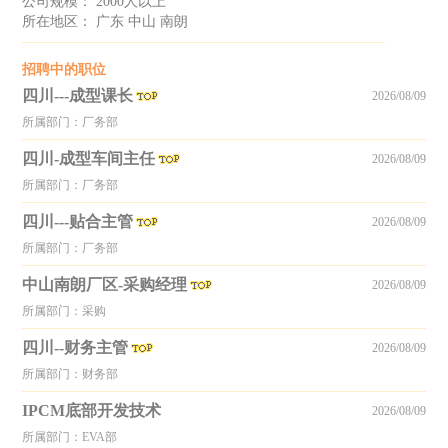
公司规模： 2000人以上
所在地区： 广东 中山 南朗
招聘中的职位
四川---成型课长
2026/08/09
所属部门：厂务部
四川-成型车间主任
2026/08/09
所属部门：厂务部
四川---贴合主管
2026/08/09
所属部门：厂务部
中山南朗厂区-采购经理
2026/08/09
所属部门：采购
四川--财务主管
2026/08/09
所属部门：财务部
IPCM底部开发技术
2026/08/09
所属部门：EVA部