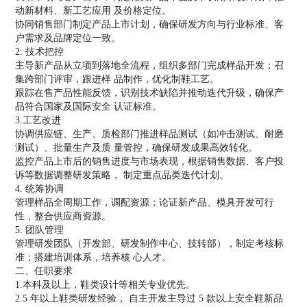
动新材料、新工艺应用 及价格定位。
协同销售部门制定产品上市计划，确保研发方向与行业标准、客
户需求及品牌定位一致。
2. 技术把控
主导新产品从立项到落地全流程，组织多部门完成样品开发；召
集跨部门评审，跟进样 品制作，优化制鞋工艺。
跟踪在售产品性能反馈，识别技术缺陷并推动迭代升级，确保产
品符合国家及国际安全 认证标准。
3.工艺改进
协调供应链、生产、质检部门推进样品测试（如冲击测试、耐磨
测试）、批量生产及质 量管控，确保研发成果高效转化。
监控产品上市后的销售进度与市场表现，根据销售数据、客户投
诉等数据调整研发策略， 制定重点品类迭代计划。
4. 统筹协调
管理样品全周期工作，调配资源；论证新产品、模具开发可行
性，整合供应商资源。
5. 团队管理
管理研发团队（开发部、研发制作中心、技转部），制定考核标
准；搭建培训体系，培养核 心人才。
二、任职要求
1.本科及以上，鞋类设计等相关专业优先。
2.5 年以上鞋类研发经验， 自主开发主导过 5 款以上安全鞋新品