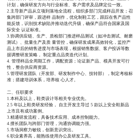
计划，确保研发方向与行业标准、客户需求及品牌定位一致。
2.主导新产品从立项到落地全流程，组织多部门完成样品开发；召
集跨部门评审，跟进样 品制作，优化制鞋工艺，跟踪在售产品性
能反馈，识别技术缺陷并推动迭代升级，确保产品符合国家及国
际安全 认证标准。
3.协调供应链、生产、质检部门推进样品测试（如冲击测试、耐磨
测试）、批量生产及质 量管控，确保研发成果高效转化，监控产
品上市后的销售进度与市场表现，根据销售数据、客户投诉等数
据调整研发策略， 制定重点品类迭代计划。
4. 管理样品全周期工作，调配资源；论证新产品、模具开发可行
性，整合供应商资源。
5.管理研发团队（开发部、研发制作中心、技转部），制定考核标
准；搭建培训体系，培养核 心人才。
二、任职要求
1.本科及以上，鞋类设计等相关专业优先。
2.5 年以上鞋类研发经验， 自主开发主导过 5 款以上安全鞋新品
上市且有成功案例。
3.精通研发流程，具备技术应用、成本控制能力。
4.擅长团队与跨部门管理，沟通协调能力强。
5.市场洞察力敏锐，创新意识突出。
6.职业素养高，能熟练使用办公及研发工具。