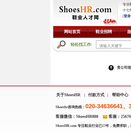
专业
十七
[
登录
网站首页
鞋业招聘
轻松找工作:
贵公司现
关于ShoesHR
付款方式
帮助中心
|
|
020-34636641、
Shoeshr咨询热线：
客服微信：ShoesHR888
客服：256769
ShoesHR.com
专注鞋业行业已17年，免费求职，