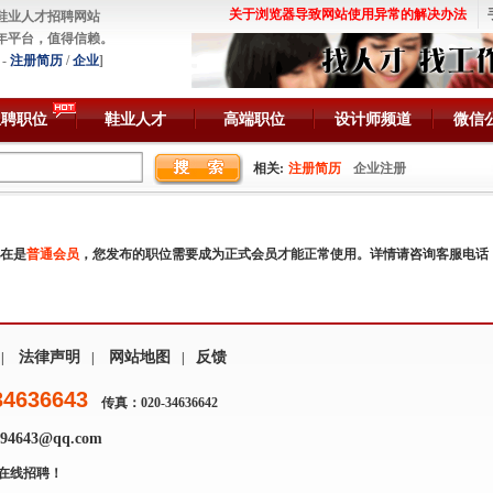
关于浏览器导致网站使用异常的解决办法
鞋业人才招聘网站
年平台，值得信赖。
-
注册简历
/
企业
]
急聘职位
鞋业人才
高端职位
设计师频道
微信
相关:
注册简历
企业注册
在是
普通会员
，您发布的职位需要成为正式会员才能正常使用。详情请咨询客服电话
法律声明
网站地图
反馈
|
|
|
34636643
传真：020-34636642
4643@qq.com
在线招聘！