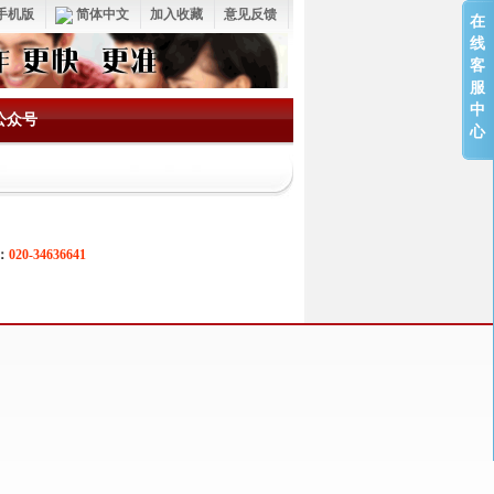
手机版
简体中文
加入收藏
意见反馈
在
线
客
服
中
公众号
心
：
020-34636641