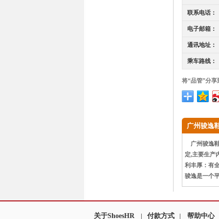
联系电话：
电子邮箱：
通讯地址：
乘车路线：
将“品管”分享
广州骏逸
广州骏逸鞋业
定,主要生产
利丰厚：有
骏逸是一个
关于ShoesHR
付款方式
帮助中心
|
|