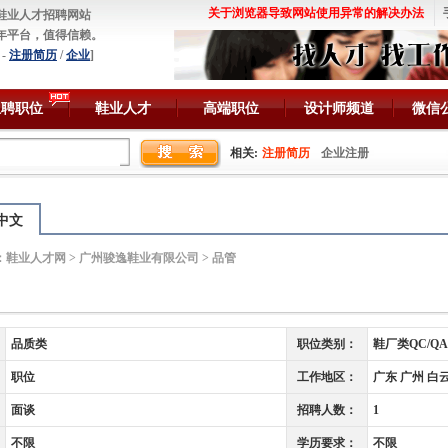
关于浏览器导致网站使用异常的解决办法
鞋业人才招聘网站
年平台，值得信赖。
-
注册简历
/
企业
]
急聘职位
鞋业人才
高端职位
设计师频道
微信
相关:
注册简历
企业注册
中文
：
鞋业人才网
>
广州骏逸鞋业有限公司
> 品管
品质类
职位类别：
鞋厂类QC/QA
职位
工作地区：
广东 广州 白
面谈
招聘人数：
1
不限
学历要求：
不限