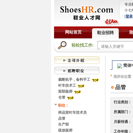
专业
十七
[
登录
网站首页
鞋业招聘
轻松找工作:
简体
现所在位置
裁断机手，备料手工
针车技术工
品管
面部版师
仓管
行业类别：
职位：
所属部门：
样品室针车技术员
品管
月薪待遇：
生产部
级放版师
工作年限：