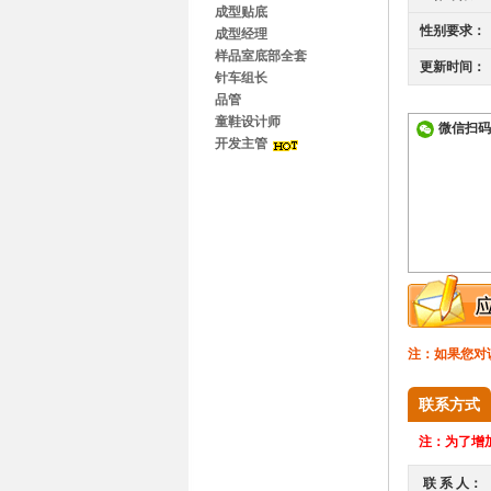
成型贴底
性别要求：
成型经理
样品室底部全套
更新时间：
针车组长
品管
童鞋设计师
微信扫码
开发主管
注：如果您对
联系方式
注：
为了增加
联 系 人：