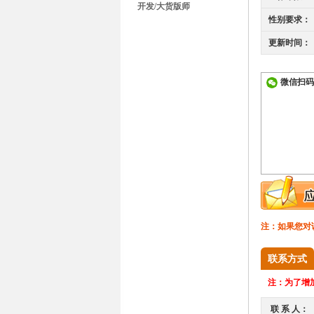
开发/大货版师
性别要求：
更新时间：
微信扫码
注：如果您对
联系方式
注：
为了增加
联 系 人：