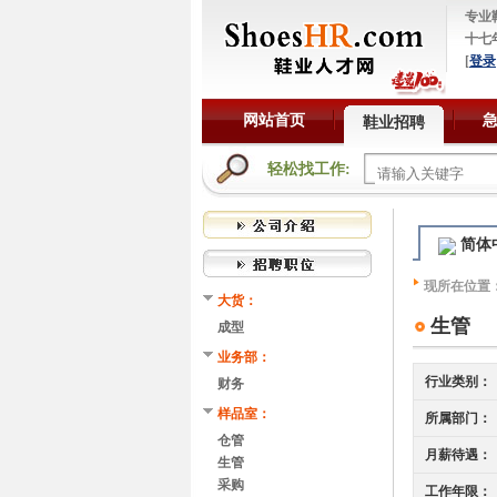
专业
十七
[
登录
网站首页
鞋业招聘
轻松找工作:
简体
现所在位置
大货：
生管
成型
业务部：
行业类别：
财务
样品室：
所属部门：
仓管
月薪待遇：
生管
采购
工作年限：