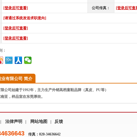
[登录后可查看]
公司传真：
[登录后可查
[请通过系统发送求职意向]
[登录后可查看]
[登录后可查看]
到：
鞋业有限公司 简介
公司始建于1992年，主力生产外销高档童鞋品牌（真皮、PU等）
东南亚，样品室在东莞厚街。
法律声明
网站地图
反馈
|
|
|
34636643
传真：020-34636642