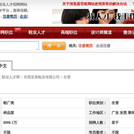
关于浏览器导致网站使用异常的解决办法
鞋业人才招聘网站
年平台，值得信赖。
-
注册简历
/
企业
]
急聘职位
鞋业人才
高端职位
设计师频道
微信
相关:
注册简历
企业注册
中文
：
鞋业人才网
>
东莞宜美鞋业有限公司
> 生管
鞋厂类
职位类别：
生管
样品室
工作地区：
广东 东莞 厚
8000-1万
招聘人数：
若干
不限
学历要求：
不限