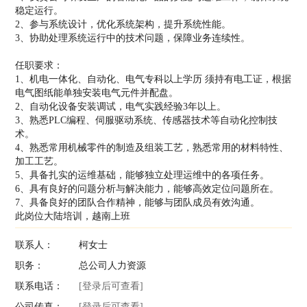
稳定运行。
2、参与系统设计，优化系统架构，提升系统性能。
3、协助处理系统运行中的技术问题，保障业务连续性。
任职要求：
1、机电一体化、自动化、电气专科以上学历 须持有电工证，根据
电气图纸能单独安装电气元件并配盘。
2、自动化设备安装调试，电气实践经验3年以上。
3、熟悉PLC编程、伺服驱动系统、传感器技术等自动化控制技
术。
4、熟悉常用机械零件的制造及组装工艺，熟悉常用的材料特性、
加工工艺。
5、具备扎实的运维基础，能够独立处理运维中的各项任务。
6、具有良好的问题分析与解决能力，能够高效定位问题所在。
7、具备良好的团队合作精神，能够与团队成员有效沟通。
此岗位大陆培训，越南上班
联系人：
柯女士
职务：
总公司人力资源
联系电话：
[登录后可查看]
公司传真：
[登录后可查看]