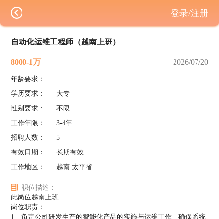
登录/注册
自动化运维工程师（越南上班）
8000-1万
2026/07/20
年龄要求：
学历要求：
大专
性别要求：
不限
工作年限：
3-4年
招聘人数：
5
有效日期：
长期有效
工作地区：
越南 太平省
职位描述：
此岗位越南上班
岗位职责：
1、负责公司研发生产的智能化产品的实施与运维工作，确保系统